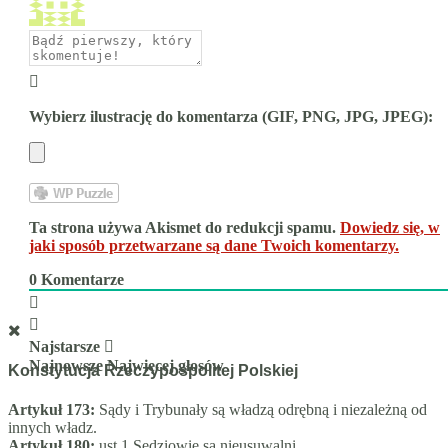
Wybierz ilustrację do komentarza (GIF, PNG, JPG, JPEG):
Ta strona używa Akismet do redukcji spamu.
Dowiedz się, w
jaki sposób przetwarzane są dane Twoich komentarzy.
0
Komentarze
Najstarsze
Najnowsze
Najwięcej głosów
Konstytucja Rzeczypospolitej Polskiej
Artykuł 173:
Sądy i Trybunały są władzą odrębną i niezależną od
innych władz.
Artykuł 180:
ust.1 Sędziowie są nieusuwalni.