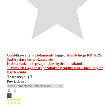
Opublikowany w
Dokumenty
Tagged
Konstytucja RP
,
KRS
,
Sąd Apelacyjny w Rzeszowie
Nawigacja
Kuźma radzi: nie przejmujcie się drobnostkami
J. Winkiel: Czynności pozakarne prokuratora – postulaty de
wpisu
lege ferenda
Subskrybuj
Powiadom o