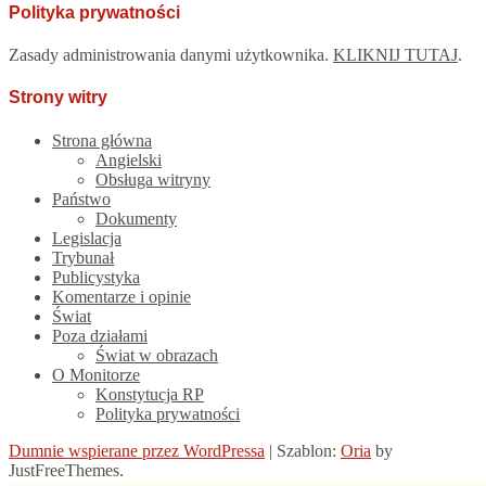
Polityka prywatności
Zasady administrowania danymi użytkownika.
KLIKNIJ TUTAJ
.
Strony witry
Strona główna
Angielski
Obsługa witryny
Państwo
Dokumenty
Legislacja
Trybunał
Publicystyka
Komentarze i opinie
Świat
Poza działami
Świat w obrazach
O Monitorze
Konstytucja RP
Polityka prywatności
Dumnie wspierane przez WordPressa
|
Szablon:
Oria
by
JustFreeThemes.