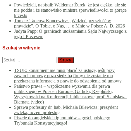
Powiedzieli, napisali: Waldemar Żurek, że jest ciężko, ale się
nie podda i że stanowisko ministra sprawiedliwości to gorące
krzesło
Tomasz Tadeusz Koncewicz: „Widzieć przeszłość w
prawdzie”. O Tobie, o Nas, … o Mnie w Polsce A. D. 2026
Judyta Papp: O granicach utożsamiania Sądu Najwyższego z
jego I Prezesem
Szukaj w witrynie
Szukaj:
TSUE: konsument nie musi płacić za usługę, jeśli przy
zawarciu umowy poza siedzibą firmy nie zostanie mu
przekazana informacja o prawie do odstąpienia od umowy
Państwo prawa – współczesne wyzwania dla prawa
publicznego w Polsce i Europie: Garlicki, Rzepliński,
Wyrzykowski na Konferencji Jubileuszowej prof. Stanisława
Biernata (video)
Sprawa profesury dr. hab. Michała Bilewicza: prezydent
zwleka, uczeni protestują
Piszcie do angielskich ignorantów – gości polskiego
Trybunału Konstytucyjnego!