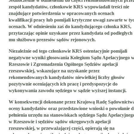
Jednocześnie w odniesieniu do części rekomendowanych prze
zespół kandydatów, członkowie KRS wypowiadali treści nie
znajdujące potwierdzenia w opracowanych ocenach
kwalifikacji pracy lub pomijali krytyczne uwagi zawarte w ty
ocenach. W odniesieniu zaś do kandydującego członka KRS,
przytaczając opinie uzyskane przez kandydata od podległych
mu służbowo prezesów sądów rejonowych.
Niezależnie od tego członkowie KRS ostentacyjnie pomijali
negatywne wyniki głosowania Kolegium Sądu Apelacyjnego 
Rzeszowie i Zgromadzenia Ogólnego Sędziów apelacji
rzeszowskiej, wskazujące na uzyskanie przez
rekomendowanych kandydatów niewielkiej liczby głosów
pozytywnie oceniających ich pracę i predyspozycje do
wykonywania zawodu sędziego w sądzie wyższej instancji.
W konsekwencji dokonane przez Krajową Radę Sądownictw
oceny kandydatów oraz przedstawione wnioski o powołanie d
pełnienia urzędu na stanowiskach sędziego Sądu Apelacyjneg
w Rzeszowie i sędziów sądów okręgowych apelacji
rzeszowskiej, w przeważającej części, opierają się na