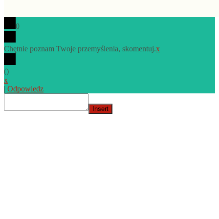
0
Chętnie poznam Twoje przemyślenia, skomentuj.
x
(
)
x
|
Odpowiedz
Insert