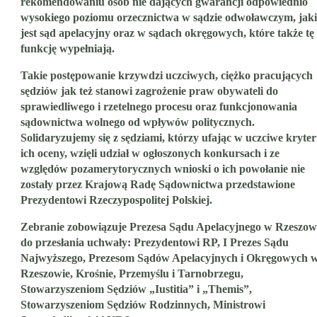
rekomendowaniu osób nie dających gwarancji odpowiednio
wysokiego poziomu orzecznictwa w sądzie odwoławczym, jak
jest sąd apelacyjny oraz w sądach okręgowych, które także tę
funkcję wypełniają.
Takie postępowanie krzywdzi uczciwych, ciężko pracujących
sędziów jak też stanowi zagrożenie praw obywateli do
sprawiedliwego i rzetelnego procesu oraz funkcjonowania
sądownictwa wolnego od wpływów politycznych.
Solidaryzujemy się z sędziami, którzy ufając w uczciwe kryter
ich oceny, wzięli udział w ogłoszonych konkursach i ze
względów pozamerytorycznych wnioski o ich powołanie nie
zostały przez Krajową Radę Sądownictwa przedstawione
Prezydentowi Rzeczypospolitej Polskiej.
Zebranie zobowiązuje Prezesa Sądu Apelacyjnego w Rzeszow
do przesłania uchwały: Prezydentowi RP, I Prezes Sądu
Najwyższego, Prezesom Sądów Apelacyjnych i Okręgowych 
Rzeszowie, Krośnie, Przemyślu i Tarnobrzegu,
Stowarzyszeniom Sędziów „Iustitia” i „Themis”,
Stowarzyszeniom Sędziów Rodzinnych, Ministrowi