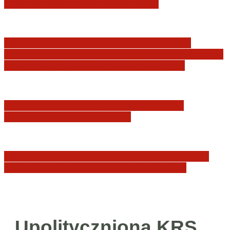
konstytucyjności Konstytucji RP
Praworządność w Polsce 2026 – Raport
Komisji Europejskiej. Pozytywna ocena reform
i rekordowy wzrost zaufania do sądów
Marian Sworzeń. Prawo Wielkich Liter:
JURYSDYKCJA KRAJOWA
Minister Waldemar Żurek podsumował swój
rok zmian w wymiarze sprawiedliwości
Upolityczniona KRS