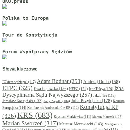
OKO.press
Polska to Europa
Tour de Konstytucja
Forum Współpracy Sędziów
Słowa kluczowe
Adam Bodnar
(258)
Andrzej Duda
(158)
"Okiem sędziego"
(117)
ETPC
(325)
Izba
Ewa Łętowska
(136)
HFPC
(124)
Igor Tuleya
(120)
Dyscyplinarna Sądu Najwyższego
(257)
Jakub Tau
(113)
Julia Przyłębska
(178)
Jarosław Kaczyński
(132)
Komisja
Jerzy Zajadło
(104)
Konstytucja RP
Europejska
(114)
Konferencja Ambasadorów RP
(112)
KRS
(683)
(326)
Krystian Markiewicz
(111)
Marcin Matczak
(107)
Marian Sworzeń
(317)
Mateusz Morawiecki
(143)
Małgorzata
minister sprawiedliwości
(151)
Gersdorf
(135)