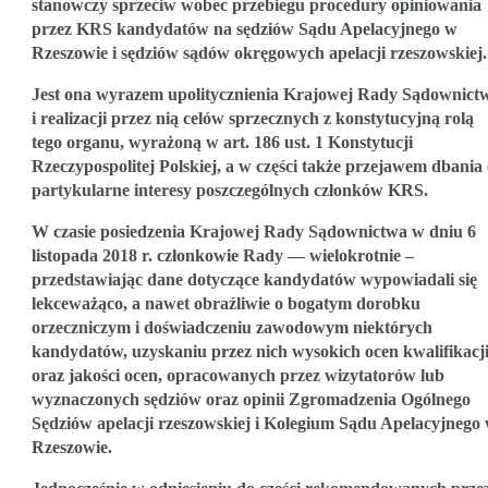
stanowczy sprzeciw wobec przebiegu procedury opiniowania
przez KRS kandydatów na sędziów Sądu Apelacyjnego w
Rzeszowie i sędziów sądów okręgowych apelacji rzeszowskiej.
Jest ona wyrazem upolitycznienia Krajowej Rady Sądownict
i realizacji przez nią celów sprzecznych z konstytucyjną rolą
tego organu, wyrażoną w art. 186 ust. 1 Konstytucji
Rzeczypospolitej Polskiej, a w części także przejawem dbania
partykularne interesy poszczególnych członków KRS.
W czasie posiedzenia Krajowej Rady Sądownictwa w dniu 6
listopada 2018 r. członkowie Rady — wielokrotnie –
przedstawiając dane dotyczące kandydatów wypowiadali się
lekceważąco, a nawet obraźliwie o bogatym dorobku
orzeczniczym i doświadczeniu zawodowym niektórych
kandydatów, uzyskaniu przez nich wysokich ocen kwalifikacj
oraz jakości ocen, opracowanych przez wizytatorów lub
wyznaczonych sędziów oraz opinii Zgromadzenia Ogólnego
Sędziów apelacji rzeszowskiej i Kolegium Sądu Apelacyjnego
Rzeszowie.