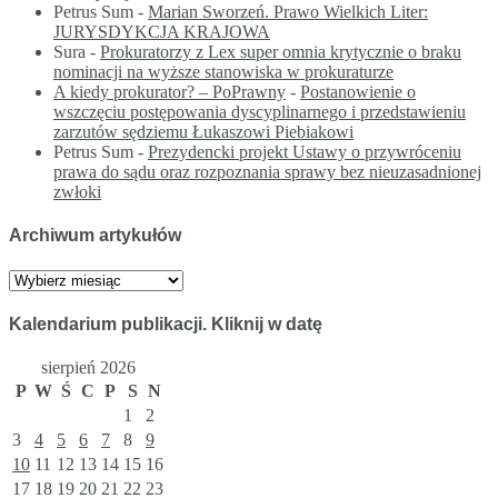
Petrus Sum
-
Marian Sworzeń. Prawo Wielkich Liter:
JURYSDYKCJA KRAJOWA
Sura
-
Prokuratorzy z Lex super omnia krytycznie o braku
nominacji na wyższe stanowiska w prokuraturze
A kiedy prokurator? – PoPrawny
-
Postanowienie o
wszczęciu postępowania dyscyplinarnego i przedstawieniu
zarzutów sędziemu Łukaszowi Piebiakowi
Petrus Sum
-
Prezydencki projekt Ustawy o przywróceniu
prawa do sądu oraz rozpoznania sprawy bez nieuzasadnionej
zwłoki
Archiwum artykułów
Archiwum
artykułów
Kalendarium publikacji. Kliknij w datę
sierpień 2026
P
W
Ś
C
P
S
N
1
2
3
4
5
6
7
8
9
10
11
12
13
14
15
16
17
18
19
20
21
22
23