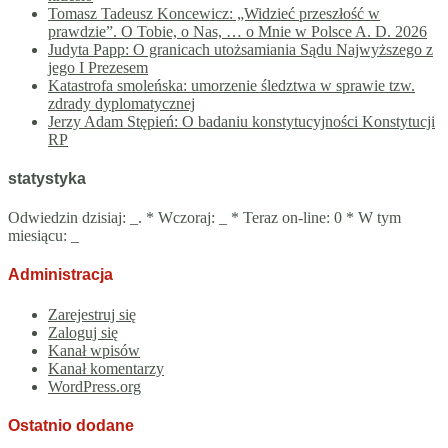
Tomasz Tadeusz Koncewicz: „Widzieć przeszłość w
prawdzie”. O Tobie, o Nas, … o Mnie w Polsce A. D. 2026
Judyta Papp: O granicach utożsamiania Sądu Najwyższego z
jego I Prezesem
Katastrofa smoleńska: umorzenie śledztwa w sprawie tzw.
zdrady dyplomatycznej
Jerzy Adam Stępień: O badaniu konstytucyjności Konstytucji
RP
statystyka
Odwiedzin dzisiaj:
_
. * Wczoraj:
_
* Teraz on-line: 0 * W tym
miesiącu:
_
Administracja
Zarejestruj się
Zaloguj się
Kanał wpisów
Kanał komentarzy
WordPress.org
Ostatnio dodane