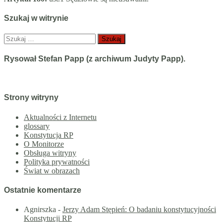
Szukaj w witrynie
Szukaj:
Rysował Stefan Papp (z archiwum Judyty Papp).
Strony witryny
Aktualności z Internetu
glossary
Konstytucja RP
O Monitorze
Obsługa witryny
Polityka prywatności
Świat w obrazach
Ostatnie komentarze
Agnirszka
-
Jerzy Adam Stępień: O badaniu konstytucyjności
Konstytucji RP