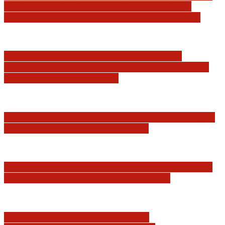
ciężko, ale się nie podda i że stanowisko
ministra sprawiedliwości to gorące krzesło
Tomasz Tadeusz Koncewicz: „Widzieć
przeszłość w prawdzie”. O Tobie, o Nas, … o
Mnie w Polsce A. D. 2026
Judyta Papp: O granicach utożsamiania Sądu
Najwyższego z jego I Prezesem
Katastrofa smoleńska: umorzenie śledztwa w
sprawie tzw. zdrady dyplomatycznej
Jerzy Adam Stępień: O badaniu