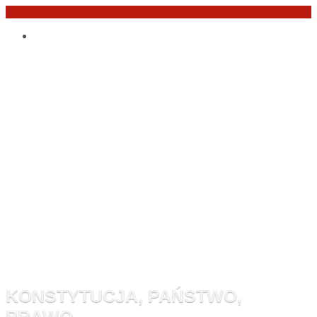
Przejdź
Po
do
angielsku
treści
Monitor
Konstytucyj
KONSTYTUCJA, PAŃSTWO,
PRAWO