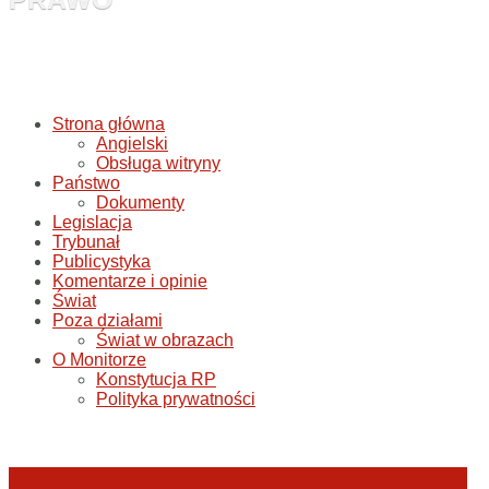
Strona główna
Angielski
Obsługa witryny
Państwo
Dokumenty
Legislacja
Trybunał
Publicystyka
Komentarze i opinie
Świat
Poza działami
Świat w obrazach
O Monitorze
Konstytucja RP
Polityka prywatności
Judyta Papp: O granicach utożsamiania Sądu