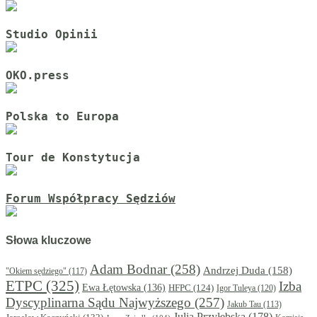
Studio Opinii
OKO.press
Polska to Europa
Tour de Konstytucja
Forum Współpracy Sędziów
Słowa kluczowe
Adam Bodnar
(258)
Andrzej Duda
(158)
"Okiem sędziego"
(117)
ETPC
(325)
Izba
Ewa Łętowska
(136)
HFPC
(124)
Igor Tuleya
(120)
Dyscyplinarna Sądu Najwyższego
(257)
Jakub Tau
(113)
Julia Przyłębska
(178)