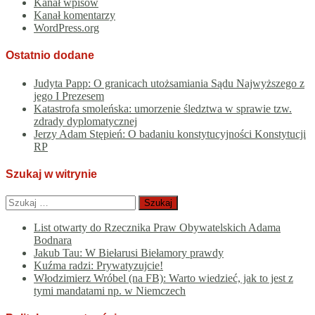
Kanał wpisów
Kanał komentarzy
WordPress.org
Ostatnio dodane
Judyta Papp: O granicach utożsamiania Sądu Najwyższego z
jego I Prezesem
Katastrofa smoleńska: umorzenie śledztwa w sprawie tzw.
zdrady dyplomatycznej
Jerzy Adam Stępień: O badaniu konstytucyjności Konstytucji
RP
Szukaj w witrynie
Szukaj:
List otwarty do Rzecznika Praw Obywatelskich Adama
Bodnara
Jakub Tau: W Biełarusi Biełamory prawdy
Kuźma radzi: Prywatyzujcie!
Włodzimierz Wróbel (na FB): Warto wiedzieć, jak to jest z
tymi mandatami np. w Niemczech