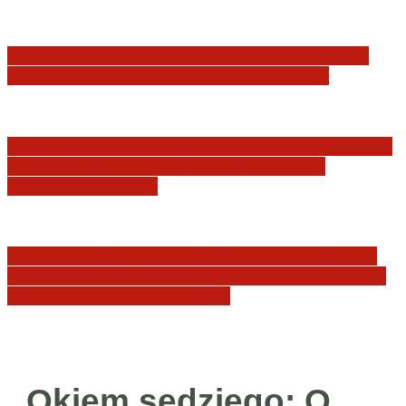
Minister Waldemar Żurek podsumował swój
rok zmian w wymiarze sprawiedliwości
Sędziowie: Apelujemy do wszystkich organów
Państwa, w szczególności Prezydenta
Rzeczpospolitej…
Postępowanie dyscyplinarne w stosunku do
sędziów Jakuba Iwańca, Rafała Puchalskiego
oraz Przemysława Radzika
Okiem sędziego: O