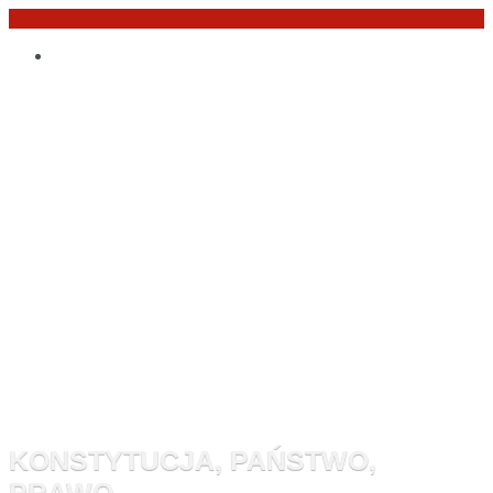
Przejdź
Po
do
angielsku
treści
Monitor
Konstytucyj
KONSTYTUCJA, PAŃSTWO,
PRAWO