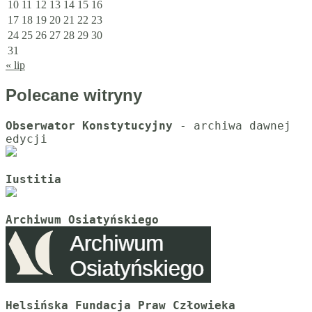
10
11
12
13
14
15
16
17
18
19
20
21
22
23
24
25
26
27
28
29
30
31
« lip
Polecane witryny
Obserwator Konstytucyjny
 - archiwa dawnej 
Iustitia
Archiwum Osiatyńskiego
Helsińska Fundacja Praw Człowieka