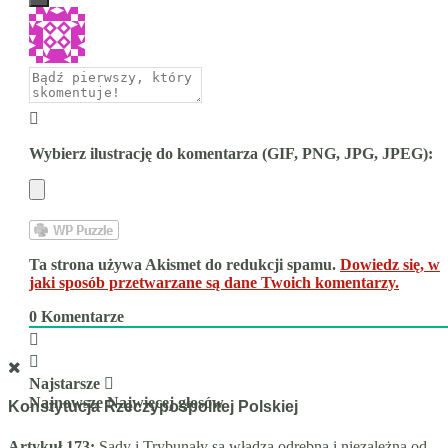
Wybierz ilustrację do komentarza (GIF, PNG, JPG, JPEG):
Ta strona używa Akismet do redukcji spamu.
Dowiedz się, w
jaki sposób przetwarzane są dane Twoich komentarzy.
0
Komentarze
Najstarsze
Najnowsze
Najwięcej głosów
Konstytucja Rzeczypospolitej Polskiej
Artykuł 173:
Sądy i Trybunały są władzą odrębną i niezależną od