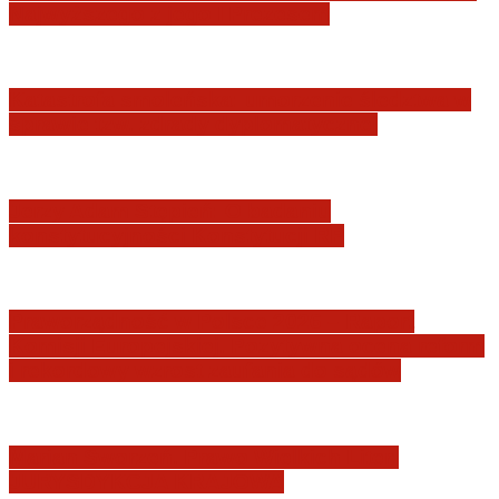
Najwyższego z jego I Prezesem
Katastrofa smoleńska: umorzenie śledztwa w
sprawie tzw. zdrady dyplomatycznej
Jerzy Adam Stępień: O badaniu
konstytucyjności Konstytucji RP
Praworządność w Polsce 2026 – Raport
Komisji Europejskiej. Pozytywna ocena reform
i rekordowy wzrost zaufania do sądów
Marian Sworzeń. Prawo Wielkich Liter:
JURYSDYKCJA KRAJOWA