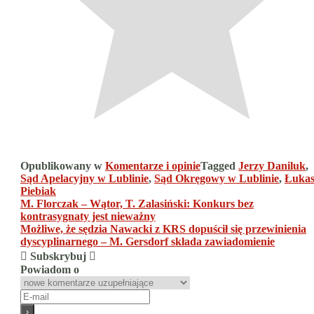
Opublikowany w
Komentarze i opinie
Tagged
Jerzy Daniluk
,
Sąd Apelacyjny w Lublinie
,
Sąd Okręgowy w Lublinie
,
Łukas
Piebiak
Nawigacja
M. Florczak – Wątor, T. Zalasiński: Konkurs bez
kontrasygnaty jest nieważny
wpisu
Możliwe, że sędzia Nawacki z KRS dopuścił się przewinienia
dyscyplinarnego – M. Gersdorf składa zawiadomienie
Subskrybuj
Powiadom o