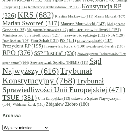
Jarosław Kaczyński
(132)
Komisja
Jerzy Zajadło
(104)
Konstytucja RP
Europejska
(114)
Konferencja Ambasadorów RP
(112)
KRS
(682)
(326)
Krystian Markiewicz
(111)
Marcin Matczak
(107)
Marian Sworzeń
(317)
Mateusz Morawiecki
(143)
Małgorzata
minister sprawiedliwości
(151)
Gersdorf
(135)
Małgorzata Manowska
(112)
niezawisłość sędziego
(132)
NSA
(129)
Ministerstwo Sprawiedliwości
(121)
PiS
(151)
Piotr Schab
(131)
praworządność
(137)
Piotr Rachtan
(106)
Prezydent RP
(195)
Przemysław Radzik
(130)
pytanie prejudycjalne
(100)
RPO
(376)
SSP "Iustitia"
(236)
Stowarzyszenie Prokuratorów "Lex
Sąd
super omnia"
(104)
Stowarzyszenie Sędziów THEMIS
(111)
Trybunał
Najwyższy
(616)
Konstytucyjny
(768)
Trybunał
Sprawiedliwości Unii Europejskiej
(471)
TSUE
(381)
ustawa o Sądzie Najwyższym
Unia Europejska
(113)
Zbigniew Ziobro
(180)
(144)
Waldemar Żurek
(116)
Archiwa
Archiwa