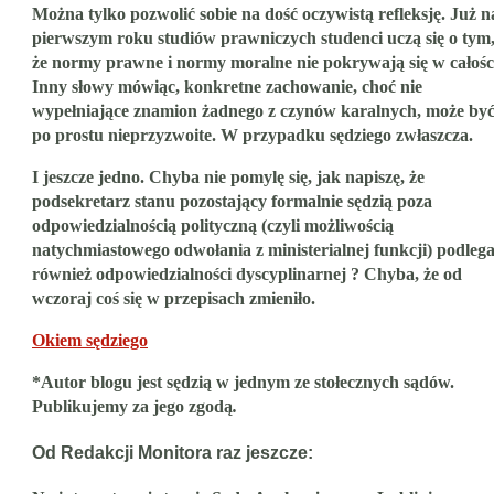
Można tylko pozwolić sobie na dość oczywistą refleksję. Już n
pierwszym roku studiów prawniczych studenci uczą się o tym
że normy prawne i normy moralne nie pokrywają się w całośc
Inny słowy mówiąc, konkretne zachowanie, choć nie
wypełniające znamion żadnego z czynów karalnych, może by
po prostu nieprzyzwoite. W przypadku sędziego zwłaszcza.
I jeszcze jedno. Chyba nie pomylę się, jak napiszę, że
podsekretarz stanu pozostający formalnie sędzią poza
odpowiedzialnością polityczną (czyli możliwością
natychmiastowego odwołania z ministerialnej funkcji) podleg
również odpowiedzialności dyscyplinarnej ? Chyba, że od
wczoraj coś się w przepisach zmieniło.
Okiem sędziego
*Autor blogu
jest sędzią w jednym ze stołecznych sądów.
Publikujemy za jego zgodą
.
Od Redakcji Monitora raz jeszcze: