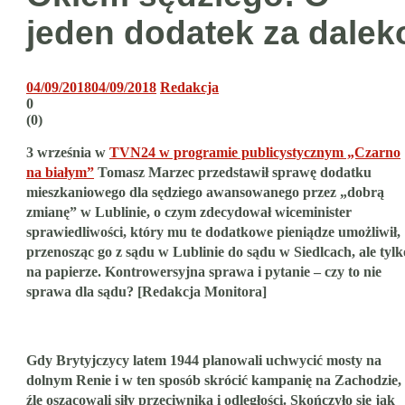
jeden dodatek za dalek
04/09/2018
04/09/2018
Redakcja
0
(
0
)
3 września w
TVN24 w programie publicystycznym „Czarno
na białym”
Tomasz Marzec przedstawił sprawę dodatku
mieszkaniowego dla sędziego awansowanego przez „dobrą
zmianę” w Lublinie, o czym zdecydował wiceminister
sprawiedliwości, który mu te dodatkowe pieniądze umożliwił,
przenosząc go z sądu w Lublinie do sądu w Siedlcach, ale tylk
na papierze. Kontrowersyjna sprawa i pytanie – czy to nie
sprawa dla sądu? [Redakcja Monitora]
Gdy Brytyjczycy latem 1944 planowali uchwycić mosty na
dolnym Renie i w ten sposób skrócić kampanię na Zachodzie,
źle oszacowali siły przeciwnika i odległości. Skończyło się jak