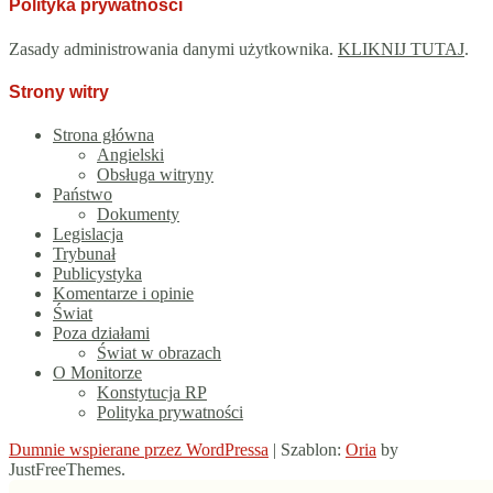
Polityka prywatności
Zasady administrowania danymi użytkownika.
KLIKNIJ TUTAJ
.
Strony witry
Strona główna
Angielski
Obsługa witryny
Państwo
Dokumenty
Legislacja
Trybunał
Publicystyka
Komentarze i opinie
Świat
Poza działami
Świat w obrazach
O Monitorze
Konstytucja RP
Polityka prywatności
Dumnie wspierane przez WordPressa
|
Szablon:
Oria
by
JustFreeThemes.