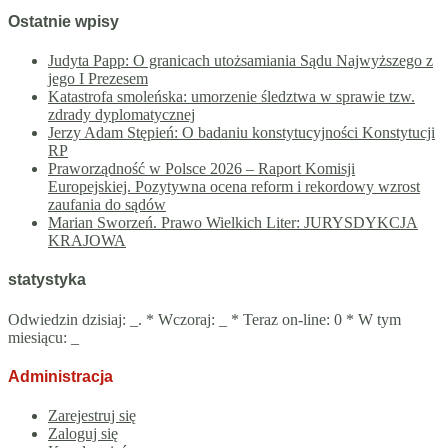
Ostatnie wpisy
Judyta Papp: O granicach utożsamiania Sądu Najwyższego z
jego I Prezesem
Katastrofa smoleńska: umorzenie śledztwa w sprawie tzw.
zdrady dyplomatycznej
Jerzy Adam Stępień: O badaniu konstytucyjności Konstytucji
RP
Praworządność w Polsce 2026 – Raport Komisji
Europejskiej. Pozytywna ocena reform i rekordowy wzrost
zaufania do sądów
Marian Sworzeń. Prawo Wielkich Liter: JURYSDYKCJA
KRAJOWA
statystyka
Odwiedzin dzisiaj:
_
. * Wczoraj:
_
* Teraz on-line: 0 * W tym
miesiącu:
_
Administracja
Zarejestruj się
Zaloguj się