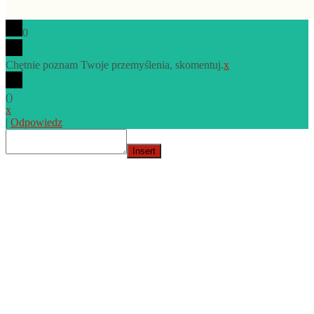
0
Chętnie poznam Twoje przemyślenia, skomentuj.
x
(
)
x
|
Odpowiedz
Insert