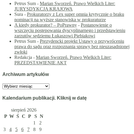
Petrus Sum
-
Marian Sworzeń. Prawo Wielkich Liter:
JURYSDYKCJA KRAJOWA
Sura
-
Prokuratorzy z Lex super omnia krytycznie o braku
nominacji na wyższe stanowiska w prokuraturze
A kiedy prokurator? – PoPrawny
-
Postanowienie o
wszczęciu postępowania dyscyplinarnego i przedstawieniu
zarzutów sędziemu Łukaszowi Piebiakowi
Petrus Sum
-
Prezydencki projekt Ustawy o przywróceniu
prawa do sądu oraz rozpoznania sprawy bez nieuzasadnionej
zwłoki
Redakcja
-
Marian Sworzeń. Prawo Wielkich Liter:
PRZEDSTAWIENIE AKT
Archiwum artykułów
Archiwum
artykułów
Kalendarium publikacji. Kliknij w datę
sierpień 2026
P
W
Ś
C
P
S
N
1
2
3
4
5
6
7
8
9