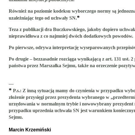
Również na poziomie kodeksu wyborczego normy są jednoznaczne
*
uzależniając tego od uchwały SN.
Teza z publikacji dra Buczkowskiego, jakoby dopiero uchwał
nieprawidłowa z co najmniej dwóch dodatkowych powodów.
Po pierwsze, odrywa interpretację wyseparowanych przepisów
Po drugie – bezzasadnie rozciąga wynikającą z art. 131 ust
państwa przez Marszałka Sejmu, także na orzeczenie pozytyw
—
*
P.s.: Z inną sytuacją mamy do czynienia w przypadku wyb
złożenie przysięgi przez prezydenta wybranego w „przedtermi
urzędowania w normalnym trybie i nowowybrany prezydent n
przypadku uprzednia uchwała SN jest warunkiem koniecznym d
Sejmu.
Marcin Krzemiński