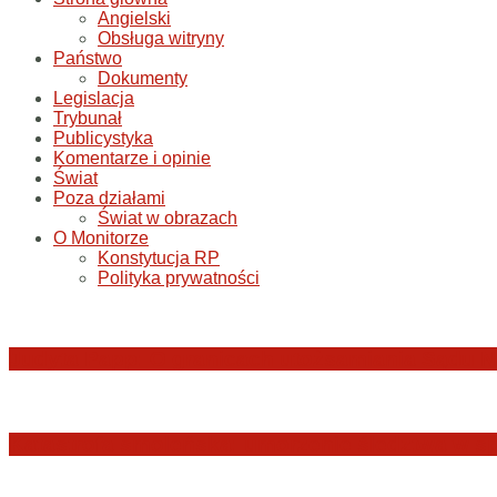
Angielski
Obsługa witryny
Państwo
Dokumenty
Legislacja
Trybunał
Publicystyka
Komentarze i opinie
Świat
Poza działami
Świat w obrazach
O Monitorze
Konstytucja RP
Polityka prywatności
Judyta Papp: O granicach utożsamiania Sądu N
Katastrofa smoleńska: umorzenie śledztwa w sp