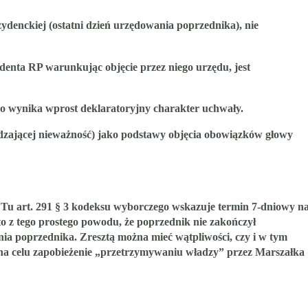
ydenckiej (ostatni dzień urzędowania poprzednika), nie
enta RP warunkując objęcie przez niego urzędu, jest
go wynika wprost deklaratoryjny charakter uchwały.
rdzającej nieważność) jako podstawy objęcia obowiązków głowy
Tu art. 291 § 3 kodeksu wyborczego wskazuje termin 7-dniowy n
o z tego prostego powodu, że poprzednik nie zakończył
 poprzednika. Zresztą można mieć wątpliwości, czy i w tym
y na celu zapobieżenie „przetrzymywaniu władzy” przez Marszałka