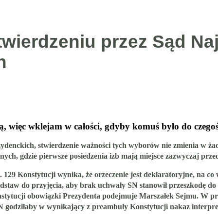
twierdzeniu przez Sąd N
h
ą, więc wklejam w całości, gdyby komuś było do czego
enckich, stwierdzenie ważności tych wyborów nie zmienia w żad
ych, gdzie pierwsze posiedzenia izb mają miejsce zazwyczaj prze
 129 Konstytucji wynika, że
orzeczenie jest deklaratoryjne, na c
odstaw do przyjęcia, aby brak uchwały SN stanowił przeszkodę do
Konstytucji obowiązki Prezydenta podejmuje Marszałek Sejmu. W pr
N godziłaby w wynikający z preambuły Konstytucji nakaz interpre