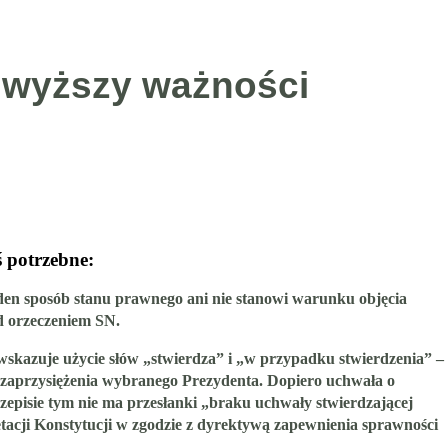
ajwyższy ważności
ś potrzebne:
en sposób stanu prawnego ani nie stanowi warunku objęcia
d orzeczeniem SN.
o wskazuje użycie słów „stwierdza” i „w przypadku stwierdzenia” –
 zaprzysiężenia wybranego Prezydenta. Dopiero uchwała o
zepisie tym nie ma przesłanki „braku uchwały stwierdzającej
tacji Konstytucji w zgodzie z dyrektywą zapewnienia sprawności