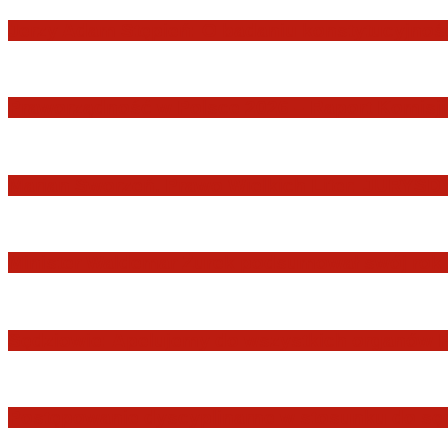
Jerzy Adam Stępień: O badaniu konstytucyjnośc
Praworządność w Polsce 2026 – Raport Komisji 
Marian Sworzeń. Prawo Wielkich Liter: JUR
Minister Waldemar Żurek podsumował swój rok 
Sędziowie: Apelujemy do wszystkich organów 
Postępowanie dyscyplinarne w stosunku do sę