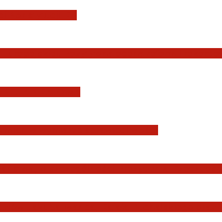
i Konstytucji RP
Europejskiej. Pozytywna ocena reform i rekord
YSDYKCJA KRAJOWA
zmian w wymiarze sprawiedliwości
Państwa, w szczególności Prezydenta Rzeczposp
dziów Jakuba Iwańca, Rafała Puchalskiego oraz