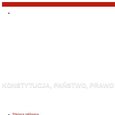
Przejdź
Po
do
angielsku
treści
Monitor Kon
KONSTYTUCJA, PAŃSTWO, PRAWO
Strona główna