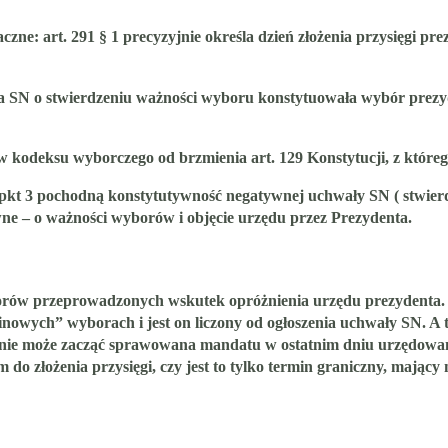
: art. 291 § 1 precyzyjnie określa dzień złożenia przysięgi prez
a SN o stwierdzeniu ważności wyboru konstytuowała wybór prezyd
 kodeksu wyborczego od brzmienia art. 129 Konstytucji, z które
. 2 pkt 3 pochodną konstytutywność negatywnej uchwały SN ( stwie
ne – o ważności wyborów i objęcie urzędu przez Prezydenta.
orów przeprowadzonych wskutek opróżnienia urzędu prezydenta. 
nowych” wyborach i jest on liczony od ogłoszenia uchwały SN. A t
ie może zacząć sprawowana mandatu w ostatnim dniu urzędowania
o złożenia przysięgi, czy jest to tylko termin graniczny, mając