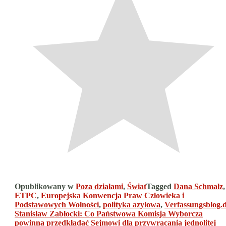
Opublikowany w
Poza działami
,
Świat
Tagged
Dana Schmalz
,
ETPC
,
Europejska Konwencja Praw Człowieka i
Podstawowych Wolności
,
polityka azylowa
,
Verfassungsblog.
Nawigacja
Stanisław Zabłocki: Co Państwowa Komisja Wyborcza
powinna przedkładać Sejmowi dla przywracania jednolitej