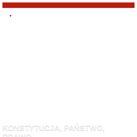
Przejdź
Po
do
angielsku
treści
Monitor
Konstytucyj
KONSTYTUCJA, PAŃSTWO,
PRAWO