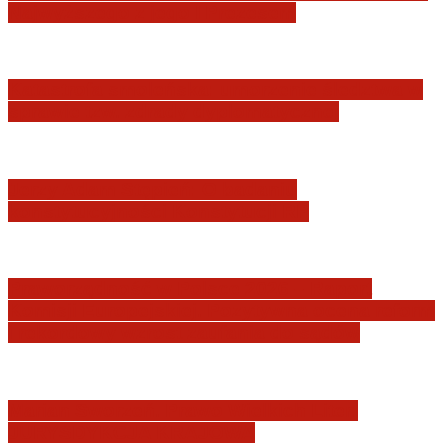
Najwyższego z jego I Prezesem
Katastrofa smoleńska: umorzenie śledztwa w
sprawie tzw. zdrady dyplomatycznej
Jerzy Adam Stępień: O badaniu
konstytucyjności Konstytucji RP
Praworządność w Polsce 2026 – Raport
Komisji Europejskiej. Pozytywna ocena reform
i rekordowy wzrost zaufania do sądów
Marian Sworzeń. Prawo Wielkich Liter:
JURYSDYKCJA KRAJOWA