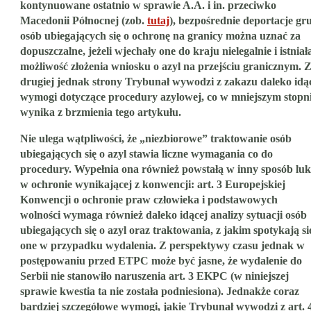
kontynuowane ostatnio w sprawie A.A. i in. przeciwko
Macedonii Północnej (zob.
tutaj
), bezpośrednie deportacje gr
osób ubiegających się o ochronę na granicy można uznać za
dopuszczalne, jeżeli wjechały one do kraju nielegalnie i istniał
możliwość złożenia wniosku o azyl na przejściu granicznym. 
drugiej jednak strony Trybunał wywodzi z zakazu daleko idą
wymogi dotyczące procedury azylowej, co w mniejszym stopn
wynika z brzmienia tego artykułu.
Nie ulega wątpliwości, że „niezbiorowe” traktowanie osób
ubiegających się o azyl stawia liczne wymagania co do
procedury. Wypełnia ona również powstałą w inny sposób luk
w ochronie wynikającej z konwencji: art. 3 Europejskiej
Konwencji o ochronie praw człowieka i podstawowych
wolności wymaga również daleko idącej analizy sytuacji osób
ubiegających się o azyl oraz traktowania, z jakim spotykają si
one w przypadku wydalenia. Z perspektywy czasu jednak w
postępowaniu przed ETPC może być jasne, że wydalenie do
Serbii nie stanowiło naruszenia art. 3 EKPC (w niniejszej
sprawie kwestia ta nie została podniesiona). Jednakże coraz
bardziej szczegółowe wymogi, jakie Trybunał wywodzi z art. 