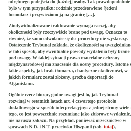
odrębnego podejścia do [każdej] osoby. Tak prawdopodobnie
było w tym przypadku: rodzinie przedstawiono [jeden]
formularz i przywieziono ją na granicę […].
Zindywidualizowane traktowanie wymaga raczej, aby
okoliczności były rzeczywiście brane pod uwagę. Oznacza to
również, że samo odwołanie się do procedury nie wystarczy.
Ostatecznie Trybunał zakłada, że okoliczności są uwzględnian
w taki sposób, aby ewentualne powody wydalenia były brane
pod uwagę. W takiej sytuacji prawo materialne ochrony
międzynarodowej ma znaczenie dla oceny procedury. Istotne 
takie aspekty, jak brak tłumacza, chaotyczne okoliczności, w
jakich formularz został złożony, groźba deportacji do
Afganistanu.
Ogólnie rzecz biorąc, godne uwagi jest to, jak Trybunał
rozwinął w ostatnich latach art. 4 czwartego protokołu
dodatkowego w sposób interpretacyjny: z jednej strony wiele 
tego, co jest powszechnie rozumiane jako zbiorowe wydalenie,
nie narusza zakazu. Na przykład, ponieważ orzecznictwo w
sprawach N.D. i N.T. przeciwko Hiszpanii (zob.
tutaj
),