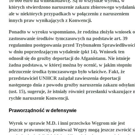
10 000 euro na wnioskodawcę. Są to wszystkie wyroki, w
których stwierdzono naruszenie zakazu zbiorowego wydalani
ale w niektórych przypadkach w połączeniu z naruszeniem
innych praw wynikających z Konwencji.
Ponadto w wyroku wspomniano, że rodzina złożyła wniosek o
zastosowanie środków tymczasowych na podstawie art. 39
regulaminu postępowania przed Trybunałem Sprawiedliwośc
w dniu poprzedzającym wydalenie (pkt 14). Wniosek ten
odnosił się do groźby deportacji do Afganistanu. Nie istnieje
żadna podstawa, w której można by ocenić, w jakim stopniu
odrzucenie środka tymczasowego było właściwe. Fakt, że
przedstawiciel UNHCR zażądał zawieszenia deportacji
następnego dnia z powodu groźby naruszenia zakazu odsyłan
(ust. 15), sugeruje, że istniały również przesłanki wskazujące 
rychłe naruszenie Konwencji.
Praworządność w defensywie
Wyrok w sprawie M.D. i inni przeciwko Węgrom nie jest
jeszcze prawomocny, ponieważ Węgry mogą jeszcze zwrócić s