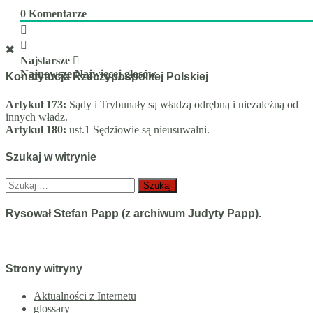
0
Komentarze
Najstarsze
Najnowsze
Najwięcej głosów
Konstytucja Rzeczypospolitej Polskiej
Artykuł 173:
Sądy i Trybunały są władzą odrębną i niezależną od
innych władz.
Artykuł 180:
ust.1 Sędziowie są nieusuwalni.
Szukaj w witrynie
Szukaj:
Rysował Stefan Papp (z archiwum Judyty Papp).
Strony witryny
Aktualności z Internetu
glossary