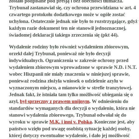
zostało podpisane pod presją i bez obecności tłumacza.
Trybunał zastanawiał się, czy ochrona przewidziana w art. 4
czwartego protokołu dodatkowego może w ogóle zostać
uchylona. Ostatecznie jednak nie było to rozstrzygające, gdyż
każdym razie dokument ten nie stanowił jednoznacznej,
świadomej deklaracji takiego zrzeczenia się (pkt 44).
Wydalenie rodziny było również wydaleniem zbiorowym,
orzekł dalej Trybunał, ponieważ nie było decyzji
indywidualnych. Ograniczenia w zakresie ochrony przed
wydaleniem zbiorowym wprowadzone w sprawie N.D. i N.T.
wobec Hiszpanii nie miały znaczenia w niniejszej sprawie,
ponieważ rodzina złożyła wniosek o udzielenie azylu w
wyznaczonym miejscu, a mianowicie w strefie tranzytowej.
Jednak fakt, że istniała tam tylko możliwość ubiegania się o
azyl,
był sprzeczny z prawem unijnym
. W odniesieniu do
standardów wymaganych dla decyzji o wydaleniu, która nie
stanowi wydalenia zbiorowego, Trybunał odwołał się do
wyroku w sprawie
M.K. i inni v. Polska
. Konieczne jest, aby
państwo wzięło pod uwagę osobistą sytuację każdej osoby,
której dotyczy ewentualne wydalenie, i dało jej możliwość