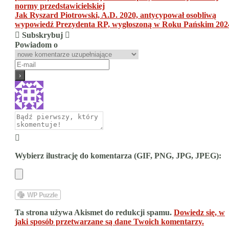
wpisu
normy przedstawicielskiej
Jak Ryszard Piotrowski, A.D. 2020, antycypował osobliwą
wypowiedź Prezydenta RP, wygłoszoną w Roku Pańskim 202
Subskrybuj
Powiadom o
Wybierz ilustrację do komentarza (GIF, PNG, JPG, JPEG):
Ta strona używa Akismet do redukcji spamu.
Dowiedz się, w
jaki sposób przetwarzane są dane Twoich komentarzy.