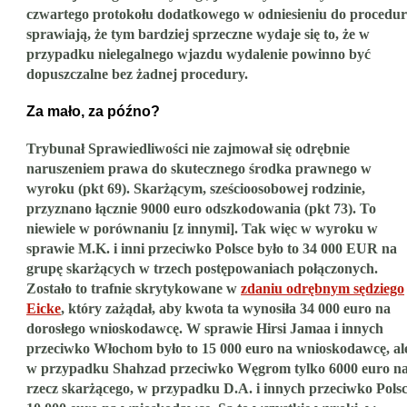
czwartego protokołu dodatkowego w odniesieniu do procedu
sprawiają, że tym bardziej sprzeczne wydaje się to, że w
przypadku nielegalnego wjazdu wydalenie powinno być
dopuszczalne bez żadnej procedury.
Za mało, za późno?
Trybunał Sprawiedliwości nie zajmował się odrębnie
naruszeniem prawa do skutecznego środka prawnego w
wyroku (pkt 69). Skarżącym, sześcioosobowej rodzinie,
przyznano łącznie 9000 euro odszkodowania (pkt 73). To
niewiele w porównaniu [z innymi]. Tak więc w wyroku w
sprawie M.K. i inni przeciwko Polsce było to 34 000 EUR na
grupę skarżących w trzech postępowaniach połączonych.
Zostało to trafnie skrytykowane w
zdaniu odrębnym sędziego
Eicke
, który zażądał, aby kwota ta wynosiła 34 000 euro na
dorosłego wnioskodawcę. W sprawie Hirsi Jamaa i innych
przeciwko Włochom było to 15 000 euro na wnioskodawcę, al
w przypadku Shahzad przeciwko Węgrom tylko 6000 euro n
rzecz skarżącego, w przypadku D.A. i innych przeciwko Pols