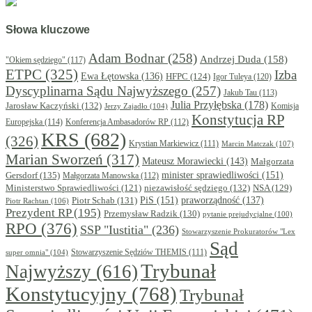
Słowa kluczowe
Adam Bodnar
(258)
Andrzej Duda
(158)
"Okiem sędziego"
(117)
ETPC
(325)
Izba
Ewa Łętowska
(136)
HFPC
(124)
Igor Tuleya
(120)
Dyscyplinarna Sądu Najwyższego
(257)
Jakub Tau
(113)
Julia Przyłębska
(178)
Jarosław Kaczyński
(132)
Komisja
Jerzy Zajadło
(104)
Konstytucja RP
Europejska
(114)
Konferencja Ambasadorów RP
(112)
KRS
(682)
(326)
Krystian Markiewicz
(111)
Marcin Matczak
(107)
Marian Sworzeń
(317)
Mateusz Morawiecki
(143)
Małgorzata
minister sprawiedliwości
(151)
Gersdorf
(135)
Małgorzata Manowska
(112)
niezawisłość sędziego
(132)
NSA
(129)
Ministerstwo Sprawiedliwości
(121)
PiS
(151)
Piotr Schab
(131)
praworządność
(137)
Piotr Rachtan
(106)
Prezydent RP
(195)
Przemysław Radzik
(130)
pytanie prejudycjalne
(100)
RPO
(376)
SSP "Iustitia"
(236)
Stowarzyszenie Prokuratorów "Lex
Sąd
super omnia"
(104)
Stowarzyszenie Sędziów THEMIS
(111)
Trybunał
Najwyższy
(616)
Konstytucyjny
(768)
Trybunał