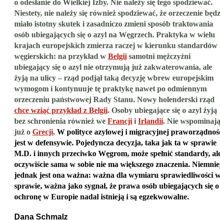
o odesłanie do Wielkiej Izby. Nie należy się tego spodziewać.
Niestety, nie należy się również spodziewać, że orzeczenie będz
miało istotny skutek i zasadniczo zmieni sposób traktowania
osób ubiegających się o azyl na Węgrzech. Praktyka w wielu
krajach europejskich zmierza raczej w kierunku standardów
węgierskich: na przykład w
Belgii
samotni mężczyźni
ubiegający się o azyl nie otrzymują już zakwaterowania, ale
żyją na ulicy – rząd podjął taką decyzję wbrew europejskim
wymogom i kontynuuje tę praktykę nawet po odmiennym
orzeczeniu państwowej Rady Stanu. Nowy holenderski rząd
chce wziąć przykład z Belgii
. Osoby ubiegające się o azyl żyją
bez schronienia również we
Francji
i
Irlandii
. Nie wspominaj
już o
Grecji
.
W polityce azylowej i migracyjnej praworządnoś
jest w defensywie
. Pojedyncza decyzja, taka jak ta w sprawie
M.D. i innych przeciwko Węgrom, może spełnić standardy, al
oczywiście sama w sobie nie ma większego znaczenia. Niemnie
jednak jest ona ważna: ważna dla wymiaru sprawiedliwości 
sprawie, ważna jako sygnał, że prawa osób ubiegających się o
ochronę w Europie nadal istnieją i są egzekwowalne.
Dana Schmalz