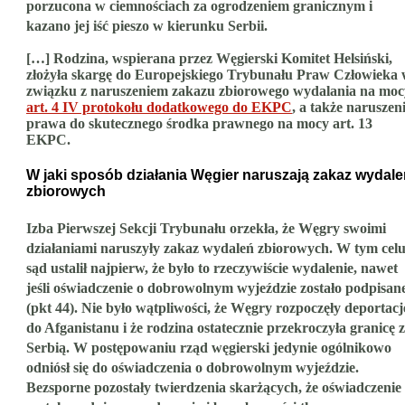
porzucona w ciemnościach za ogrodzeniem granicznym i
kazano jej iść pieszo w kierunku Serbii.
[…] Rodzina, wspierana przez Węgierski Komitet Helsiński,
złożyła skargę do Europejskiego Trybunału Praw Człowieka
związku z naruszeniem zakazu zbiorowego wydalania na moc
art. 4 IV protokołu dodatkowego do EKPC
, a także naruszen
prawa do skutecznego środka prawnego na mocy art. 13
EKPC.
W jaki sposób działania Węgier naruszają zakaz wydal
zbiorowych
Izba Pierwszej Sekcji Trybunału orzekła, że Węgry swoimi
działaniami naruszyły zakaz wydaleń zbiorowych. W tym cel
sąd ustalił najpierw, że było to rzeczywiście wydalenie, nawet
jeśli oświadczenie o dobrowolnym wyjeździe zostało podpisan
(pkt 44). Nie było wątpliwości, że Węgry rozpoczęły deportacj
do Afganistanu i że rodzina ostatecznie przekroczyła granicę z
Serbią. W postępowaniu rząd węgierski jedynie ogólnikowo
odniósł się do oświadczenia o dobrowolnym wyjeździe.
Bezsporne pozostały twierdzenia skarżących, że oświadczenie 