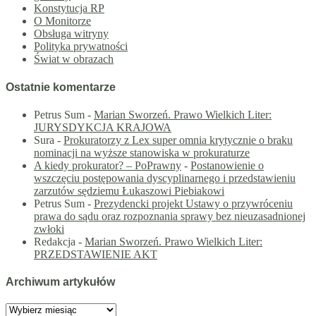
Konstytucja RP
O Monitorze
Obsługa witryny
Polityka prywatności
Świat w obrazach
Ostatnie komentarze
Petrus Sum
-
Marian Sworzeń. Prawo Wielkich Liter:
JURYSDYKCJA KRAJOWA
Sura
-
Prokuratorzy z Lex super omnia krytycznie o braku
nominacji na wyższe stanowiska w prokuraturze
A kiedy prokurator? – PoPrawny
-
Postanowienie o
wszczęciu postępowania dyscyplinarnego i przedstawieniu
zarzutów sędziemu Łukaszowi Piebiakowi
Petrus Sum
-
Prezydencki projekt Ustawy o przywróceniu
prawa do sądu oraz rozpoznania sprawy bez nieuzasadnionej
zwłoki
Redakcja
-
Marian Sworzeń. Prawo Wielkich Liter:
PRZEDSTAWIENIE AKT
Archiwum artykułów
Archiwum