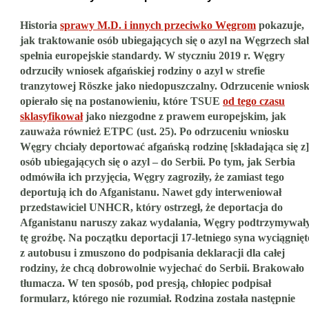
Historia
sprawy M.D. i innych przeciwko Węgrom
pokazuje,
jak traktowanie osób ubiegających się o azyl na Węgrzech sła
spełnia europejskie standardy. W styczniu 2019 r. Węgry
odrzuciły wniosek afgańskiej rodziny o azyl w strefie
tranzytowej Röszke jako niedopuszczalny. Odrzucenie wnios
opierało się na postanowieniu, które TSUE
od tego czasu
sklasyfikował
jako niezgodne z prawem europejskim, jak
zauważa również ETPC (ust. 25). Po odrzuceniu wniosku
Węgry chciały deportować afgańską rodzinę [składająca się z]
osób ubiegających się o azyl – do Serbii. Po tym, jak Serbia
odmówiła ich przyjęcia, Węgry zagroziły, że zamiast tego
deportują ich do Afganistanu. Nawet gdy interweniował
przedstawiciel UNHCR, który ostrzegł, że deportacja do
Afganistanu naruszy zakaz wydalania, Węgry podtrzymywał
tę groźbę. Na początku deportacji 17-letniego syna wyciągnięt
z autobusu i zmuszono do podpisania deklaracji dla całej
rodziny, że chcą dobrowolnie wyjechać do Serbii. Brakowało
tłumacza. W ten sposób, pod presją, chłopiec podpisał
formularz, którego nie rozumiał. Rodzina została następnie