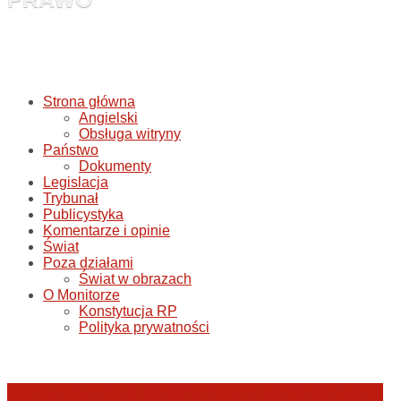
Strona główna
Angielski
Obsługa witryny
Państwo
Dokumenty
Legislacja
Trybunał
Publicystyka
Komentarze i opinie
Świat
Poza działami
Świat w obrazach
O Monitorze
Konstytucja RP
Polityka prywatności
Judyta Papp: O granicach utożsamiania Sądu