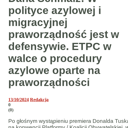
polityce azylowej i
migracyjnej
praworządność jest w
defensywie. ETPC w
walce o procedury
azylowe oparte na
praworządności
13/10/2024
Redakcja
0
(
0
)
Po głośnym wystąpieniu premiera Donalda Tusk
na konwencji Platformy / Koalicji Obywatelskiej, 