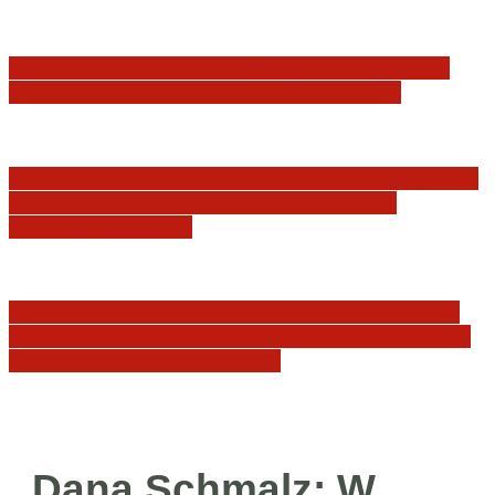
Minister Waldemar Żurek podsumował swój
rok zmian w wymiarze sprawiedliwości
Sędziowie: Apelujemy do wszystkich organów
Państwa, w szczególności Prezydenta
Rzeczpospolitej…
Postępowanie dyscyplinarne w stosunku do
sędziów Jakuba Iwańca, Rafała Puchalskiego
oraz Przemysława Radzika
Dana Schmalz: W