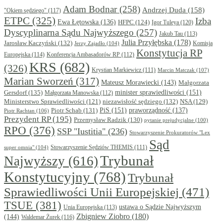
Adam Bodnar
(258)
Andrzej Duda
(158)
"Okiem sędziego"
(117)
ETPC
(325)
Izba
Ewa Łętowska
(136)
HFPC
(124)
Igor Tuleya
(120)
Dyscyplinarna Sądu Najwyższego
(257)
Jakub Tau
(113)
Julia Przyłębska
(178)
Jarosław Kaczyński
(132)
Komisja
Jerzy Zajadło
(104)
Konstytucja RP
Europejska
(114)
Konferencja Ambasadorów RP
(112)
KRS
(682)
(326)
Krystian Markiewicz
(111)
Marcin Matczak
(107)
Marian Sworzeń
(317)
Mateusz Morawiecki
(143)
Małgorzata
minister sprawiedliwości
(151)
Gersdorf
(135)
Małgorzata Manowska
(112)
niezawisłość sędziego
(132)
NSA
(129)
Ministerstwo Sprawiedliwości
(121)
PiS
(151)
Piotr Schab
(131)
praworządność
(137)
Piotr Rachtan
(106)
Prezydent RP
(195)
Przemysław Radzik
(130)
pytanie prejudycjalne
(100)
RPO
(376)
SSP "Iustitia"
(236)
Stowarzyszenie Prokuratorów "Lex
Sąd
super omnia"
(104)
Stowarzyszenie Sędziów THEMIS
(111)
Trybunał
Najwyższy
(616)
Konstytucyjny
(768)
Trybunał
Sprawiedliwości Unii Europejskiej
(471)
TSUE
(381)
ustawa o Sądzie Najwyższym
Unia Europejska
(113)
Zbigniew Ziobro
(180)
(144)
Waldemar Żurek
(116)