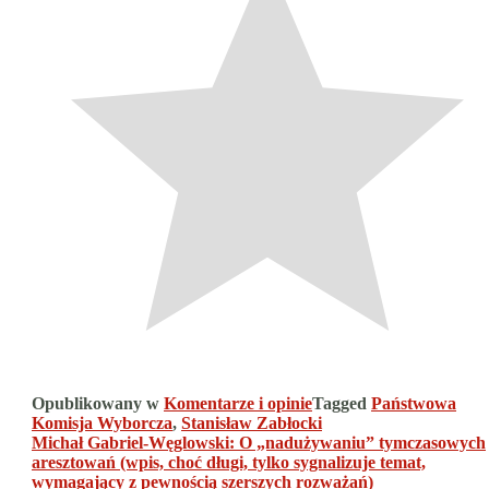
Opublikowany w
Komentarze i opinie
Tagged
Państwowa
Komisja Wyborcza
,
Stanisław Zabłocki
Nawigacja
Michał Gabriel-Węglowski: O „nadużywaniu” tymczasowych
aresztowań (wpis, choć długi, tylko sygnalizuje temat,
wpisu
wymagający z pewnością szerszych rozważań)