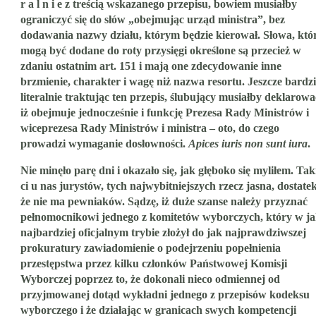
r a l n i e z treścią wskazanego przepisu, bowiem musiałby
ograniczyć się do słów „obejmując urząd ministra”, bez
dodawania nazwy działu, którym będzie kierował. Słowa, któ
mogą być dodane do roty przysięgi określone są przecież w
zdaniu ostatnim art. 151 i mają one zdecydowanie inne
brzmienie, charakter i wagę niż nazwa resortu. Jeszcze bardzi
literalnie traktując ten przepis, ślubujący musiałby deklarowa
iż obejmuje jednocześnie i funkcję Prezesa Rady Ministrów i
wiceprezesa Rady Ministrów i ministra – oto, do czego
prowadzi wymaganie dosłowności.
Apices iuris non sunt iura
.
Nie minęło parę dni i okazało się, jak głęboko się myliłem. Tak
ci u nas jurystów, tych najwybitniejszych rzecz jasna, dostatek
że nie ma pewniaków. Sądzę, iż duże szanse należy przyznać
pełnomocnikowi jednego z komitetów wyborczych, który w j
najbardziej oficjalnym trybie złożył do jak najprawdziwszej
prokuratury zawiadomienie o podejrzeniu popełnienia
przestępstwa przez kilku członków Państwowej Komisji
Wyborczej poprzez to, że dokonali nieco odmiennej od
przyjmowanej dotąd wykładni jednego z przepisów kodeksu
wyborczego i że działając w granicach swych kompetencji