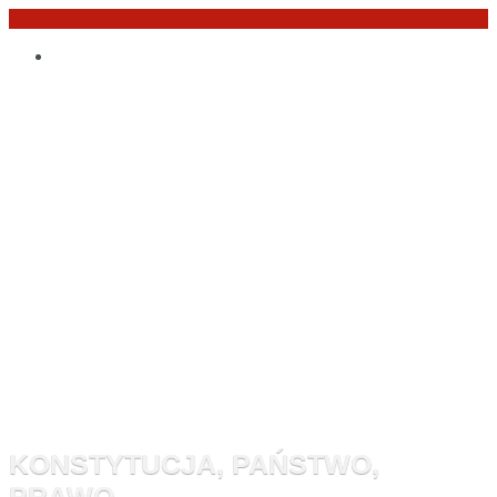
Przejdź
Po
do
angielsku
treści
Monitor
Konstytucyj
KONSTYTUCJA, PAŃSTWO,
PRAWO