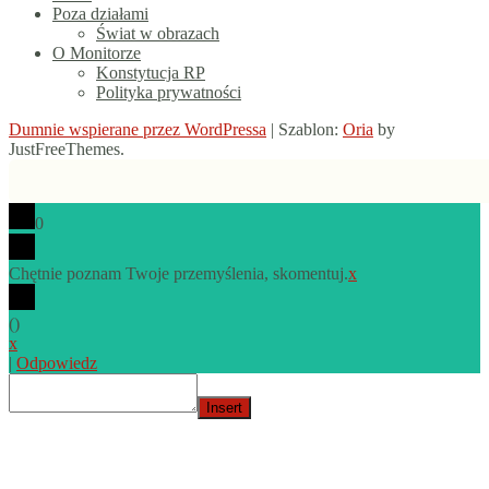
Poza działami
Świat w obrazach
O Monitorze
Konstytucja RP
Polityka prywatności
Dumnie wspierane przez WordPressa
|
Szablon:
Oria
by
JustFreeThemes.
0
Chętnie poznam Twoje przemyślenia, skomentuj.
x
(
)
x
|
Odpowiedz
Insert