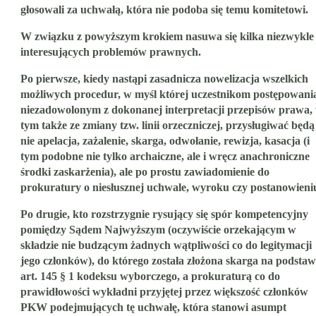
głosowali za uchwałą, która nie podoba się temu komitetowi.
W związku z powyższym krokiem nasuwa się kilka niezwykle
interesujących problemów prawnych.
Po pierwsze, kiedy nastąpi zasadnicza nowelizacja wszelkich
możliwych procedur, w myśl której uczestnikom postępowani
niezadowolonym z dokonanej interpretacji przepisów prawa,
tym także ze zmiany tzw. linii orzeczniczej, przysługiwać będą
nie apelacja, zażalenie, skarga, odwołanie, rewizja, kasacja (i
tym podobne nie tylko archaiczne, ale i wręcz anachroniczne
środki zaskarżenia), ale po prostu zawiadomienie do
prokuratury o niesłusznej uchwale, wyroku czy postanowieni
Po drugie, kto rozstrzygnie rysujący się spór kompetencyjny
pomiędzy Sądem Najwyższym (oczywiście orzekającym w
składzie nie budzącym żadnych wątpliwości co do legitymacji
jego członków), do którego została złożona skarga na podstaw
art. 145 § 1 kodeksu wyborczego, a prokuraturą co do
prawidłowości wykładni przyjętej przez większość członków
PKW podejmujących tę uchwałę, która stanowi asumpt