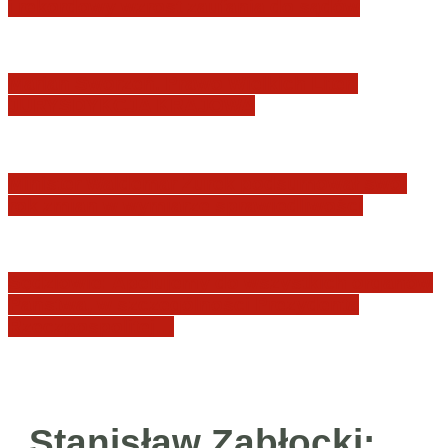
i rekordowy wzrost zaufania do sądów
Marian Sworzeń. Prawo Wielkich Liter:
JURYSDYKCJA KRAJOWA
Minister Waldemar Żurek podsumował swój
rok zmian w wymiarze sprawiedliwości
Sędziowie: Apelujemy do wszystkich organów
Państwa, w szczególności Prezydenta
Rzeczpospolitej…
Stanisław Zabłocki: