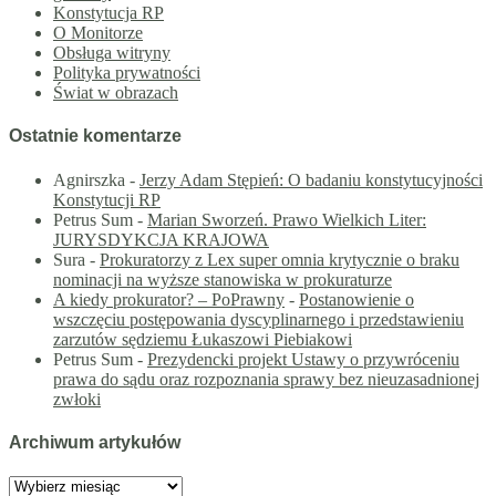
Konstytucja RP
O Monitorze
Obsługa witryny
Polityka prywatności
Świat w obrazach
Ostatnie komentarze
Agnirszka
-
Jerzy Adam Stępień: O badaniu konstytucyjności
Konstytucji RP
Petrus Sum
-
Marian Sworzeń. Prawo Wielkich Liter:
JURYSDYKCJA KRAJOWA
Sura
-
Prokuratorzy z Lex super omnia krytycznie o braku
nominacji na wyższe stanowiska w prokuraturze
A kiedy prokurator? – PoPrawny
-
Postanowienie o
wszczęciu postępowania dyscyplinarnego i przedstawieniu
zarzutów sędziemu Łukaszowi Piebiakowi
Petrus Sum
-
Prezydencki projekt Ustawy o przywróceniu
prawa do sądu oraz rozpoznania sprawy bez nieuzasadnionej
zwłoki
Archiwum artykułów
Archiwum