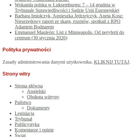
Wokanda polska w Luksemburgu: 7 – 14 grudnia w
Trybunale Sprawiedliwości i Sądzie Unii Europejskiej
Barbara Imiołczyk, Agnieszka Jędrzejczyk, Aneta Kosz:
Nieurzędowy raport ze skarg, rozmów, spotkań z RPO
Adamem Bodnarem
Emmanuel Mauleón: List z Minneapolis. Od peryferii do
centrum (30 stycznia 2026)
Polityka prywatności
Zasady administrowania danymi użytkownika.
KLIKNIJ TUTAJ
.
Strony witry
Strona główna
Angielski
Obsługa witryny
Państwo
Dokumenty
Legislacja
Trybunał
Publicystyka
Komentarze i opinie
Świat