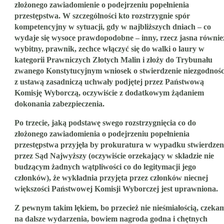
złożonego zawiadomienie o podejrzeniu popełnienia
przestępstwa. W szczególności kto rozstrzygnie spór
kompetencyjny w sytuacji, gdy w najbliższych dniach – co
wydaje się wysoce prawdopodobne – inny, rzecz jasna równie
wybitny, prawnik, zechce włączyć się do walki o laury w
kategorii Prawniczych Złotych Malin i złoży do Trybunału
zwanego Konstytucyjnym wniosek o stwierdzenie niezgodnośc
z ustawą zasadniczą uchwały podjętej przez Państwową
Komisję Wyborczą, oczywiście z dodatkowym żądaniem
dokonania zabezpieczenia.
Po trzecie, jaką podstawę swego rozstrzygnięcia co do
złożonego zawiadomienia o podejrzeniu popełnienia
przestępstwa przyjęła by prokuratura w wypadku stwierdzen
przez Sąd Najwyższy (oczywiście orzekający w składzie nie
budzącym żadnych wątpliwości co do legitymacji jego
członków), że wykładnia przyjęta przez członków niecnej
większości Państwowej Komisji Wyborczej jest uprawniona.
Z pewnym takim lękiem, bo przecież nie nieśmiałością, czeka
na dalsze wydarzenia, bowiem nagroda godna i chętnych