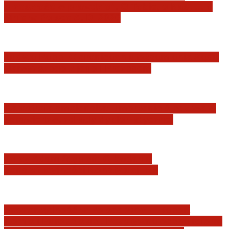
przeszłość w prawdzie”. O Tobie, o Nas, … o
Mnie w Polsce A. D. 2026
Judyta Papp: O granicach utożsamiania Sądu
Najwyższego z jego I Prezesem
Katastrofa smoleńska: umorzenie śledztwa w
sprawie tzw. zdrady dyplomatycznej
Jerzy Adam Stępień: O badaniu
konstytucyjności Konstytucji RP
Praworządność w Polsce 2026 – Raport
Komisji Europejskiej. Pozytywna ocena reform