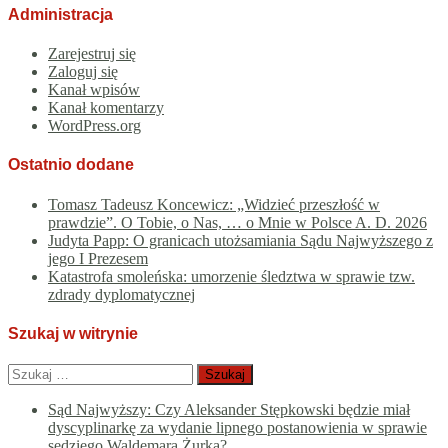
Administracja
Zarejestruj się
Zaloguj się
Kanał wpisów
Kanał komentarzy
WordPress.org
Ostatnio dodane
Tomasz Tadeusz Koncewicz: „Widzieć przeszłość w
prawdzie”. O Tobie, o Nas, … o Mnie w Polsce A. D. 2026
Judyta Papp: O granicach utożsamiania Sądu Najwyższego z
jego I Prezesem
Katastrofa smoleńska: umorzenie śledztwa w sprawie tzw.
zdrady dyplomatycznej
Szukaj w witrynie
Szukaj:
Sąd Najwyższy: Czy Aleksander Stępkowski będzie miał
dyscyplinarkę za wydanie lipnego postanowienia w sprawie
sędziego Waldemara Żurka?