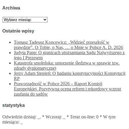
Archiwa
Archiwa
Ostatnie wpisy
Tomasz Tadeusz Koncewicz: „Widzieć przeszłość w
prawdzie”. O Tobie, o Nas, … o Mnie w Polsce A. D. 2026
Judyta Papp: O granicach utożsamiania Sądu Najwyższego z
jego I Prezesem
Katastrofa smoleńska: umorzenie śledztwa w sprawie tzw.
zdrady dyplomatycznej
Jerzy Adam Stępień: O badaniu konstytucyjności Konstytucji
RP
Praworządność w Polsce 2026 – Raport Komisji
Europejskiej. Pozytywna ocena reform i rekordowy wzrost
zaufania do sądów
statystyka
Odwiedzin dzisiaj:
_
. * Wczoraj:
_
* Teraz on-line: 0 * W tym
miesiącu:
_