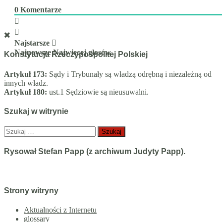
0
Komentarze
Najstarsze
Najnowsze
Najwięcej głosów
Konstytucja Rzeczypospolitej Polskiej
Artykuł 173:
Sądy i Trybunały są władzą odrębną i niezależną od
innych władz.
Artykuł 180:
ust.1 Sędziowie są nieusuwalni.
Szukaj w witrynie
Szukaj:
Rysował Stefan Papp (z archiwum Judyty Papp).
Strony witryny
Aktualności z Internetu
glossary