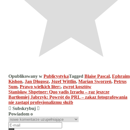
Opublikowany w
Publicystyka
Tagged
Blaise Pascal
,
Ephraim
Kishon
,
Jan Długosz
,
Józef Wittlin
,
Marian Sworzeń
,
Petrus
Sum
,
Prawo wielkich liter:
,
zwrot kosztów
Nawigacja
Stanisław Shpetner: Quo vadis Izraelu – raz jeszcze
Bartłomiej Jabrzyk: Powrót do PRL – zakaz fotografowania
wpisu
nie zastąpi profesjonalizmu służb
Subskrybuj
Powiadom o