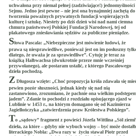
uchwalona przy niemal pełnej (zadziwiające!) jednomyślności
Sejmu. Jedno jest pewne – nie jest ona bynajmniej zachętą do
tworzenia poważnych prywatnych fundacji wspierających
kulturę i sztukę. Niestety po dziś dzień wisi nad nami ciemna
chmura państwowej Polskiej Fundacji Narodowej, tej od
plakatowego zniesławiania sędziów za publiczne pieniądze.
S
łowa Pascala: „Niebezpieczne jest mówienie ludowi, że
prawa są niesprawiedliwe, ponieważ jest on im posłuszny tylk
dlatego, że uważa je za sprawiedliwe”. Cytuję je teraz za
książką Halbwachsa (dwukrotnie przeze mnie wcześniej
przywołanego), ale postaram ustalić, z którego Pascalowego
dzieła pochodzą.
Z
Długosza wzięte: „Choć propozycja króla zdawała się mie
pewien pozór słuszności, jednak kiedy się nad nią
zastanowiono, zrozumiano, że pachnie ona wielkim podstępem
jadem”. Zdanie to pochodzi z rozdziału opisującego zjazd w
Lublinie w 1453 r., na którym domagano się od Kazimierza
Jagiellończyka „zatwierdzenia praw Królestwa Polskiego”.
T
o „sądowy” fragment z powieści Józefa Wittlina „Sól ziemi
dzieła, za które – gdyby nie wybuch wojny – być może dostał
literackiego Nobla: „Dwa razy w życiu stawał Piotr przed