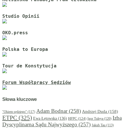
Studio Opinii
OKO.press
Polska to Europa
Tour de Konstytucja
Forum Współpracy Sędziów
Słowa kluczowe
Adam Bodnar
(258)
Andrzej Duda
(158)
"Okiem sędziego"
(117)
ETPC
(325)
Izba
Ewa Łętowska
(136)
HFPC
(124)
Igor Tuleya
(120)
Dyscyplinarna Sądu Najwyższego
(257)
Jakub Tau
(113)