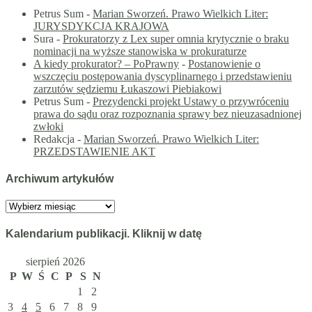
Petrus Sum
-
Marian Sworzeń. Prawo Wielkich Liter:
JURYSDYKCJA KRAJOWA
Sura
-
Prokuratorzy z Lex super omnia krytycznie o braku
nominacji na wyższe stanowiska w prokuraturze
A kiedy prokurator? – PoPrawny
-
Postanowienie o
wszczęciu postępowania dyscyplinarnego i przedstawieniu
zarzutów sędziemu Łukaszowi Piebiakowi
Petrus Sum
-
Prezydencki projekt Ustawy o przywróceniu
prawa do sądu oraz rozpoznania sprawy bez nieuzasadnionej
zwłoki
Redakcja
-
Marian Sworzeń. Prawo Wielkich Liter:
PRZEDSTAWIENIE AKT
Archiwum artykułów
Archiwum
artykułów
Kalendarium publikacji. Kliknij w datę
sierpień 2026
P
W
Ś
C
P
S
N
1
2
3
4
5
6
7
8
9