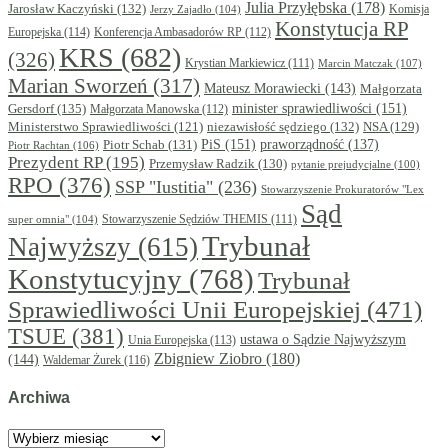
Julia Przyłębska
(178)
Jarosław Kaczyński
(132)
Komisja
Jerzy Zajadło
(104)
Konstytucja RP
Europejska
(114)
Konferencja Ambasadorów RP
(112)
KRS
(682)
(326)
Krystian Markiewicz
(111)
Marcin Matczak
(107)
Marian Sworzeń
(317)
Mateusz Morawiecki
(143)
Małgorzata
minister sprawiedliwości
(151)
Gersdorf
(135)
Małgorzata Manowska
(112)
niezawisłość sędziego
(132)
NSA
(129)
Ministerstwo Sprawiedliwości
(121)
PiS
(151)
Piotr Schab
(131)
praworządność
(137)
Piotr Rachtan
(106)
Prezydent RP
(195)
Przemysław Radzik
(130)
pytanie prejudycjalne
(100)
RPO
(376)
SSP "Iustitia"
(236)
Stowarzyszenie Prokuratorów "Lex
Sąd
super omnia"
(104)
Stowarzyszenie Sędziów THEMIS
(111)
Trybunał
Najwyższy
(615)
Konstytucyjny
(768)
Trybunał
Sprawiedliwości Unii Europejskiej
(471)
TSUE
(381)
ustawa o Sądzie Najwyższym
Unia Europejska
(113)
Zbigniew Ziobro
(180)
(144)
Waldemar Żurek
(116)
Archiwa
Archiwa