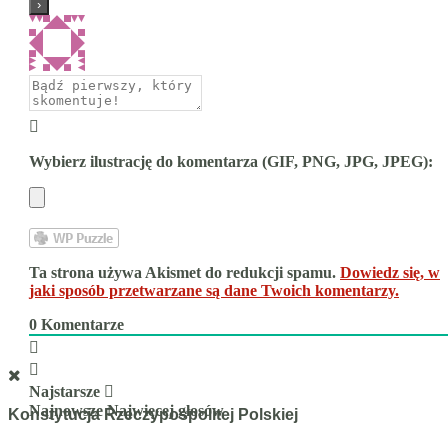
Wybierz ilustrację do komentarza (GIF, PNG, JPG, JPEG):
Ta strona używa Akismet do redukcji spamu.
Dowiedz się, w
jaki sposób przetwarzane są dane Twoich komentarzy.
0
Komentarze
Najstarsze
Najnowsze
Najwięcej głosów
Konstytucja Rzeczypospolitej Polskiej