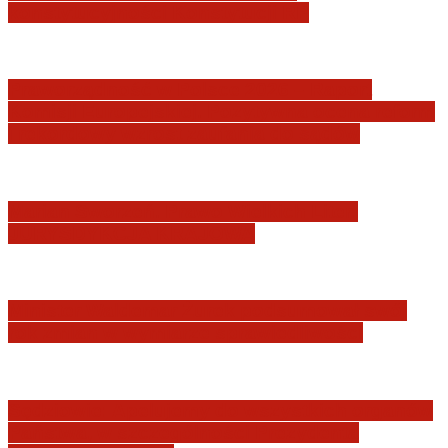
konstytucyjności Konstytucji RP
Praworządność w Polsce 2026 – Raport
Komisji Europejskiej. Pozytywna ocena reform
i rekordowy wzrost zaufania do sądów
Marian Sworzeń. Prawo Wielkich Liter:
JURYSDYKCJA KRAJOWA
Minister Waldemar Żurek podsumował swój
rok zmian w wymiarze sprawiedliwości
Sędziowie: Apelujemy do wszystkich organów
Państwa, w szczególności Prezydenta