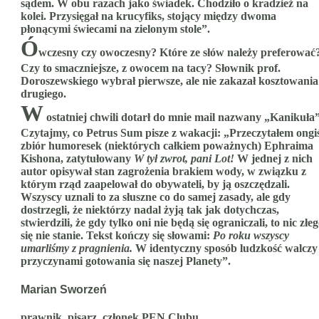
sądem. W obu razach jako świadek. Chodziło o kradzież na
kolei. Przysięgał na krucyfiks, stojący między dwoma
płonącymi świecami na zielonym stole”.
Ó
wczesny czy owoczesny? Które ze słów należy preferować
Czy to smaczniejsze, z owocem na tacy? Słownik prof.
Doroszewskiego wybrał pierwsze, ale nie zakazał kosztowania
drugiego.
W
ostatniej chwili dotarł do mnie mail nazwany „Kanikuła”
Czytajmy, co Petrus Sum pisze z wakacji: „Przeczytałem ongi
zbiór humoresek (niektórych całkiem poważnych) Ephraima
Kishona, zatytułowany
W tył zwrot, pani Lot!
W jednej z nich
autor opisywał stan zagrożenia brakiem wody, w związku z
którym rząd zaapelował do obywateli, by ją oszczędzali.
Wszyscy uznali to za słuszne co do samej zasady, ale gdy
dostrzegli, że niektórzy nadal żyją tak jak dotychczas,
stwierdzili, że gdy tylko oni nie będą się ograniczali, to nic złe
się nie stanie. Tekst kończy się słowami:
Po roku wszyscy
umarliśmy z pragnienia.
W identyczny sposób ludzkość walczy
przyczynami gotowania się naszej Planety”.
Marian Sworzeń
prawnik, pisarz, członek PEN Clubu