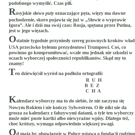
podobnego wymyślić. Czas pili.
R
osyjskie słowo
puty
oznaczające pęta, więzy ma dawne
pochodzenie, skoro pojawia się już w „Słowie o wyprawie
Igora”. Ale i dziś ma swój czas: Rosja, spętana przez Putina,
jest w jego więzach.
O
statnie tygodnie przyniosły szereg prawnych kroków wład
USA przeciwko byłemu prezydentowi Trumpowi. Coś, co
powinno go kompromitować, wcale mu jednak nie szkodzi w
oczach wyborczej społeczności republikanów. Skąd my to
znamy!
T
en dziewięćsił wyrósł na podłożu ortografii:
R U H
B E Z
C H A
K
alendarz wyborczy ma to do siebie, że nie zaczyna się
Nowym Rokiem i nie kończy Sylwestrem. O ile nikt nie da
grosza za kalendarz z fałszywymi datami, o tyle ten wyborczy
może mieć puste kartki albo niewyraźne wpisy. Dlatego też,
choć krótszy, wymaga odpowiednio większej uwagi.
O
d maja br. obowiązuje w Polsce ustawa o fundacji rodzinn