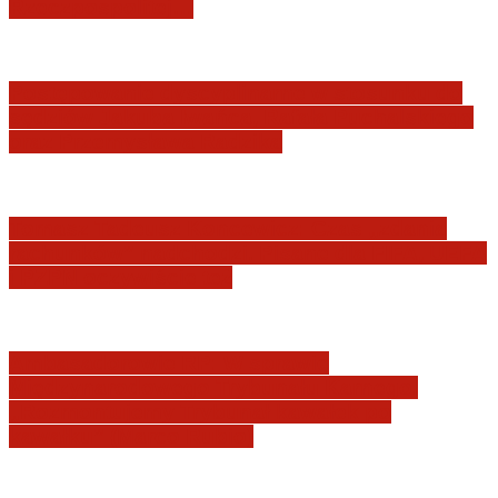
Rzeczpospolitej…
Postępowanie dyscyplinarne w stosunku do
sędziów Jakuba Iwańca, Rafała Puchalskiego
oraz Przemysława Radzika
Tomasz Tadeusz Koncewicz: Czas „zdania
rachunków” nadchodzi. Pisane dla FIFA, UEFA
i PZPN oczywiście też
Ambasadorowie RP: W sprawie
Międzynarodowego Trybunału Karnego.
„Rozmontujemy Trybunał kawałek po
kawałku” (Marco Rubio)