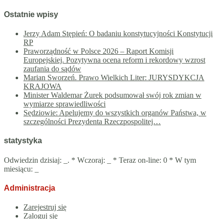
Ostatnie wpisy
Jerzy Adam Stępień: O badaniu konstytucyjności Konstytucji
RP
Praworządność w Polsce 2026 – Raport Komisji
Europejskiej. Pozytywna ocena reform i rekordowy wzrost
zaufania do sądów
Marian Sworzeń. Prawo Wielkich Liter: JURYSDYKCJA
KRAJOWA
Minister Waldemar Żurek podsumował swój rok zmian w
wymiarze sprawiedliwości
Sędziowie: Apelujemy do wszystkich organów Państwa, w
szczególności Prezydenta Rzeczpospolitej…
statystyka
Odwiedzin dzisiaj:
_
. * Wczoraj:
_
* Teraz on-line: 0 * W tym
miesiącu:
_
Administracja
Zarejestruj się
Zaloguj się