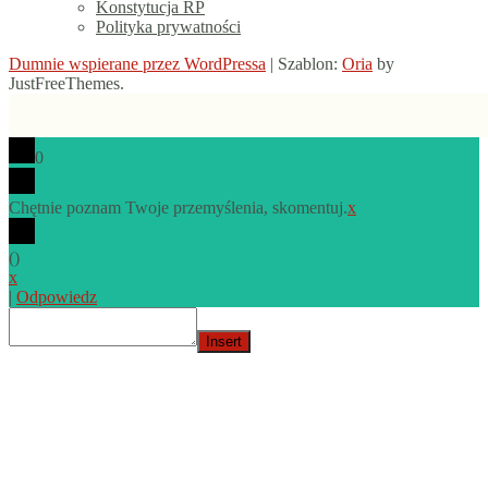
Konstytucja RP
Polityka prywatności
Dumnie wspierane przez WordPressa
|
Szablon:
Oria
by
JustFreeThemes.
0
Chętnie poznam Twoje przemyślenia, skomentuj.
x
(
)
x
|
Odpowiedz
Insert