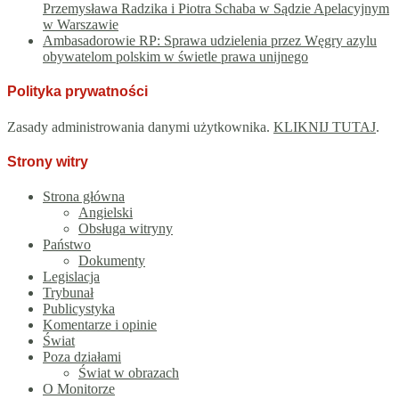
Przemysława Radzika i Piotra Schaba w Sądzie Apelacyjnym
w Warszawie
Ambasadorowie RP: Sprawa udzielenia przez Węgry azylu
obywatelom polskim w świetle prawa unijnego
Polityka prywatności
Zasady administrowania danymi użytkownika.
KLIKNIJ TUTAJ
.
Strony witry
Strona główna
Angielski
Obsługa witryny
Państwo
Dokumenty
Legislacja
Trybunał
Publicystyka
Komentarze i opinie
Świat
Poza działami
Świat w obrazach
O Monitorze