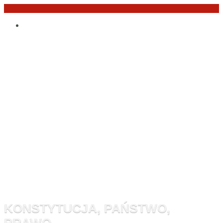
Przejdź
Po
do
angielsku
treści
Monitor
Konstytucyj
KONSTYTUCJA, PAŃSTWO,
PRAWO