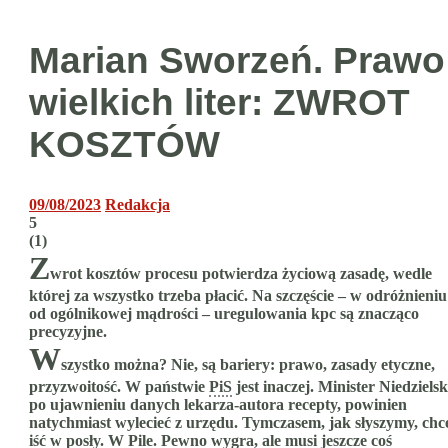
Marian Sworzeń. Prawo
wielkich liter: ZWROT
KOSZTÓW
09/08/2023
Redakcja
5
(
1
)
Z
wrot kosztów procesu potwierdza życiową zasadę, wedle
której za wszystko trzeba płacić. Na szczęście – w odróżnieniu
od ogólnikowej mądrości – uregulowania kpc są znacząco
precyzyjne.
W
szystko można? Nie, są bariery: prawo, zasady etyczne,
przyzwoitość. W państwie
PiS
jest inaczej. Minister Niedzielsk
po ujawnieniu danych lekarza-autora recepty, powinien
natychmiast wylecieć z urzędu. Tymczasem, jak słyszymy, chc
iść w posły. W Pile. Pewno wygra, ale musi jeszcze coś