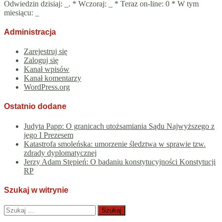
Odwiedzin dzisiaj:
_
. * Wczoraj:
_
* Teraz on-line: 0 * W tym
miesiącu:
_
Administracja
Zarejestruj się
Zaloguj się
Kanał wpisów
Kanał komentarzy
WordPress.org
Ostatnio dodane
Judyta Papp: O granicach utożsamiania Sądu Najwyższego z
jego I Prezesem
Katastrofa smoleńska: umorzenie śledztwa w sprawie tzw.
zdrady dyplomatycznej
Jerzy Adam Stępień: O badaniu konstytucyjności Konstytucji
RP
Szukaj w witrynie
Szukaj: