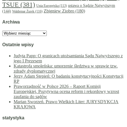
TSUE
(381)
ustawa o Sądzie Najwyższym
Unia Europejska
(113)
Zbigniew Ziobro
(180)
(144)
Waldemar Żurek
(116)
Archiwa
Archiwa
Ostatnie wpisy
Judyta Papp: O granicach utożsamiania Sądu Najwyższego z
jego I Prezesem
Katastrofa smoleńska: umorzenie śledztwa w sprawie tzw.
zdrady dyplomatycznej
Jerzy Adam Stępień: O badaniu konstytucyjności Konstytucji
RP
Praworządność w Polsce 2026 – Raport Komisji
Europejskiej. Pozytywna ocena reform i rekordowy wzrost
zaufania do sądów
Marian Sworzeń. Prawo Wielkich Liter: JURYSDYKCJA
KRAJOWA
statystyka