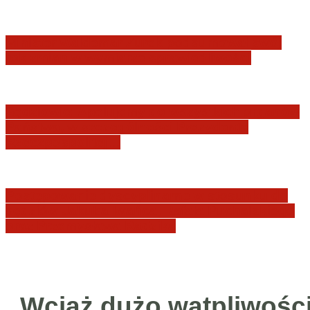
Minister Waldemar Żurek podsumował swój
rok zmian w wymiarze sprawiedliwości
Sędziowie: Apelujemy do wszystkich organów
Państwa, w szczególności Prezydenta
Rzeczpospolitej…
Postępowanie dyscyplinarne w stosunku do
sędziów Jakuba Iwańca, Rafała Puchalskiego
oraz Przemysława Radzika
Wciąż dużo wątpliwośc