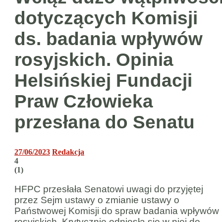
dotyczących Komisji
ds. badania wpływów
rosyjskich. Opinia
Helsińskiej Fundacji
Praw Człowieka
przesłana do Senatu
27/06/2023
Redakcja
4
(
1
)
HFPC przesłała Senatowi uwagi do przyjętej
przez Sejm ustawy o zmianie ustawy o
Państwowej Komisji do spraw badania wpływów
rosyjskich. Krytycznie odniosła się w niej do