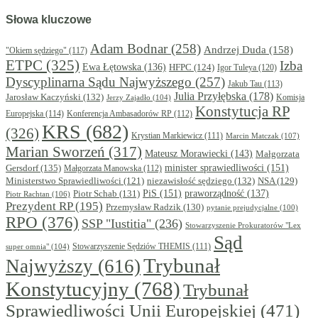
Słowa kluczowe
Adam Bodnar
(258)
Andrzej Duda
(158)
"Okiem sędziego"
(117)
ETPC
(325)
Izba
Ewa Łętowska
(136)
HFPC
(124)
Igor Tuleya
(120)
Dyscyplinarna Sądu Najwyższego
(257)
Jakub Tau
(113)
Julia Przyłębska
(178)
Jarosław Kaczyński
(132)
Komisja
Jerzy Zajadło
(104)
Konstytucja RP
Europejska
(114)
Konferencja Ambasadorów RP
(112)
KRS
(682)
(326)
Krystian Markiewicz
(111)
Marcin Matczak
(107)
Marian Sworzeń
(317)
Mateusz Morawiecki
(143)
Małgorzata
minister sprawiedliwości
(151)
Gersdorf
(135)
Małgorzata Manowska
(112)
niezawisłość sędziego
(132)
NSA
(129)
Ministerstwo Sprawiedliwości
(121)
PiS
(151)
Piotr Schab
(131)
praworządność
(137)
Piotr Rachtan
(106)
Prezydent RP
(195)
Przemysław Radzik
(130)
pytanie prejudycjalne
(100)
RPO
(376)
SSP "Iustitia"
(236)
Stowarzyszenie Prokuratorów "Lex
Sąd
super omnia"
(104)
Stowarzyszenie Sędziów THEMIS
(111)
Trybunał
Najwyższy
(616)
Konstytucyjny
(768)
Trybunał
Sprawiedliwości Unii Europejskiej
(471)