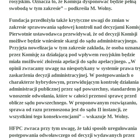
rosyjskim. Oznacza to, że Komisja dysponować będzie pełną
swobodą w tym zakresie” – podkreśla M. Wolny.
Fundacja przedłożyła także krytyczne uwagi do zmian w
zakresie sprawowania sądowej kontroli nad decyzjami Komisj
Pierwotnie ustawodawca przewidywał, że od decyzji Komisji
możliwe będzie wniesienie skargi do sądu administracyjnego.
Przyjęta nowelizacja w tym zakresie zakłada, że osoba uznan
przez Komisję za działającą pod wpływem rosyjskim będzie
miała możliwość złożenia apelacji do sądu apelacyjnego. „W
opinii zwracamy uwagę na niespotykany w systemie prawa tr
zaskarżenia decyzji administracyjnej. W postępowaniach o
charakterze hybrydowym, przewidującym kontrolę działania
administracji publicznej przez sąd powszechny, standardem je
wnoszenie odwołania, które w całości przenosi sprawę przed
oblicze sądu powszechnego. W proponowanym rozwiązaniu,
sprawa od razu przenoszona jest do sądu II instancji, ze
wszystkimi tego konsekwencjami” – wskazuje M. Wolny.
HFPC zwraca przy tym uwagę, że taki sposób uregulowania
postępowania odwoławczego od decyzji wydawanych przez