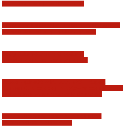
Najwyższego z jego I Prezesem
Katastrofa smoleńska: umorzenie śledztwa w
sprawie tzw. zdrady dyplomatycznej
Jerzy Adam Stępień: O badaniu
konstytucyjności Konstytucji RP
Praworządność w Polsce 2026 – Raport
Komisji Europejskiej. Pozytywna ocena reform
i rekordowy wzrost zaufania do sądów
Marian Sworzeń. Prawo Wielkich Liter:
JURYSDYKCJA KRAJOWA