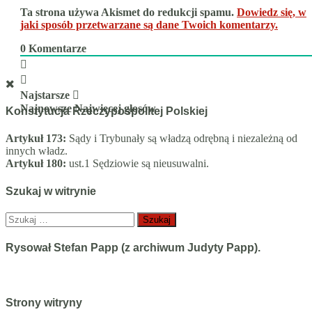
Ta strona używa Akismet do redukcji spamu.
Dowiedz się, w
jaki sposób przetwarzane są dane Twoich komentarzy.
0
Komentarze
Najstarsze
Najnowsze
Najwięcej głosów
Konstytucja Rzeczypospolitej Polskiej
Artykuł 173:
Sądy i Trybunały są władzą odrębną i niezależną od
innych władz.
Artykuł 180:
ust.1 Sędziowie są nieusuwalni.
Szukaj w witrynie
Szukaj:
Rysował Stefan Papp (z archiwum Judyty Papp).
Strony witryny