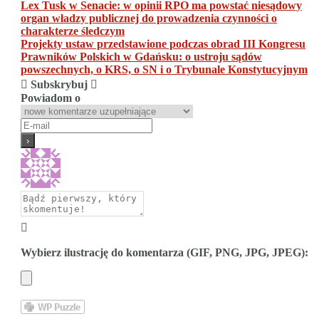
Nawigacja
Lex Tusk w Senacie: w opinii RPO ma powstać niesądowy
organ władzy publicznej do prowadzenia czynności o
wpisu
charakterze śledczym
Projekty ustaw przedstawione podczas obrad III Kongresu
Prawników Polskich w Gdańsku: o ustroju sądów
powszechnych, o KRS, o SN i o Trybunale Konstytucyjnym
Subskrybuj
Powiadom o
Wybierz ilustrację do komentarza (GIF, PNG, JPG, JPEG):