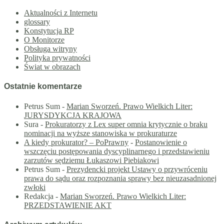
Aktualności z Internetu
glossary
Konstytucja RP
O Monitorze
Obsługa witryny
Polityka prywatności
Świat w obrazach
Ostatnie komentarze
Petrus Sum
-
Marian Sworzeń. Prawo Wielkich Liter:
JURYSDYKCJA KRAJOWA
Sura
-
Prokuratorzy z Lex super omnia krytycznie o braku
nominacji na wyższe stanowiska w prokuraturze
A kiedy prokurator? – PoPrawny
-
Postanowienie o
wszczęciu postępowania dyscyplinarnego i przedstawieniu
zarzutów sędziemu Łukaszowi Piebiakowi
Petrus Sum
-
Prezydencki projekt Ustawy o przywróceniu
prawa do sądu oraz rozpoznania sprawy bez nieuzasadnionej
zwłoki
Redakcja
-
Marian Sworzeń. Prawo Wielkich Liter:
PRZEDSTAWIENIE AKT