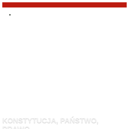
Przejdź
Po
do
angielsku
treści
Monitor
Konstytucyj
KONSTYTUCJA, PAŃSTWO,
PRAWO