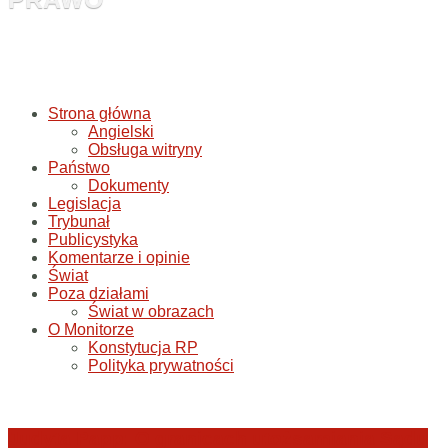
Strona główna
Angielski
Obsługa witryny
Państwo
Dokumenty
Legislacja
Trybunał
Publicystyka
Komentarze i opinie
Świat
Poza działami
Świat w obrazach
O Monitorze
Konstytucja RP
Polityka prywatności
Judyta Papp: O granicach utożsamiania Sądu