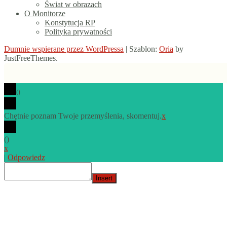
Świat w obrazach
O Monitorze
Konstytucja RP
Polityka prywatności
Dumnie wspierane przez WordPressa
|
Szablon:
Oria
by
JustFreeThemes.
0
Chętnie poznam Twoje przemyślenia, skomentuj.
x
(
)
x
|
Odpowiedz
Insert