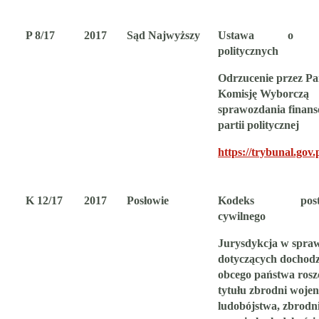
P 8/17
2017
Sąd Najwyższy
Ustawa o pa
politycznych
Odrzucenie przez P
Komisję Wyborczą
sprawozdania finan
partii politycznej
https://trybunal.gov.
K 12/17
2017
Posłowie
Kodeks postę
cywilnego
Jurysdykcja w spra
dotyczących dochodz
obcego państwa rosz
tytułu zbrodni woje
ludobójstwa, zbrodn