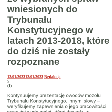
wniesionych do
Trybunału
Konstytucyjnego w
latach 2013-2018, które
do dziś nie zostały
rozpoznane
12/01/2023
12/01/2023
Redakcja
5
(
1
)
Kontynuujemy prezentację owoców mozołu
Trybunału Konstytucyjnego, innymi słowy –
weryfikujemy zapewnienia o jego pracowitości i
wysokiej wydajności, której dowodzi w