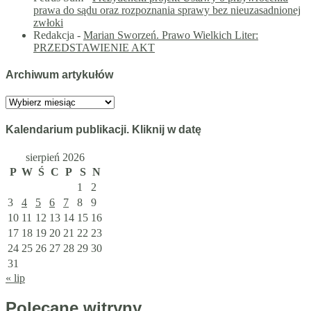
prawa do sądu oraz rozpoznania sprawy bez nieuzasadnionej
zwłoki
Redakcja
-
Marian Sworzeń. Prawo Wielkich Liter:
PRZEDSTAWIENIE AKT
Archiwum artykułów
Archiwum
artykułów
Kalendarium publikacji. Kliknij w datę
sierpień 2026
P
W
Ś
C
P
S
N
1
2
3
4
5
6
7
8
9
10
11
12
13
14
15
16
17
18
19
20
21
22
23
24
25
26
27
28
29
30
31
« lip
Polecane witryny