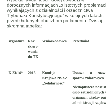
dorocznych informacjach „o istotnych problemac
wynikających z działalności i orzecznictwa
Trybunału Konstytucyjnego” w kolejnych latach,
przedkładanych obu izbom parlamentu. Dzisiaj –
skromna tabelka:
sygnatura
Rok
Wnioskodawca
Przedmiot
skiero-
wania
do
TK
K 23/14*
2013
Komisja
Ustawa o rozwi
Krajowa NSZZ
sporów zbiorowych
„Solidarność”
Niedopuszczalność s
osób
zatrudnionych
organach władzy pa
administracji rządow