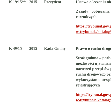
K 19/15**
2015
Prezydent
Ustawa o leczeniu ni
Zasady pobierani
rozrodczych
https://trybunal.gov.
w-trybunale/katalog
K 49/15
2015
Rada Gminy
Prawo o ruchu dro
Straż gminna – pozb
możliwości ujawnian
naruszeń przepisów
ruchu drogowego
pr
wykorzystaniu urzą
rejestrujących
https://trybunal.gov.
w-trybunale/katalog