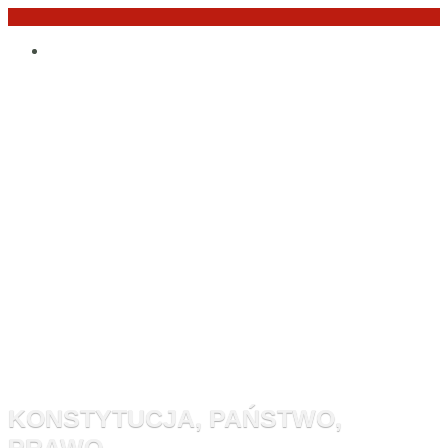
Przejdź
Po
do
angielsku
treści
Monitor
Konstytucyj
KONSTYTUCJA, PAŃSTWO,
PRAWO