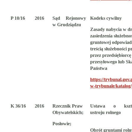
P 10/16
2016
Sąd Rejonowy
Kodeks cywilny
w Grudziądzu
Zasady nabycia w d
zasiedzenia służebno
gruntowej odpowiad
treścią
służebności p
przez przedsiębiorcę
przesyłowego lub Sk
Państwa
https://trybunal.gov.
w-trybunale/katalog
K 36/16
2016
Rzecznik Praw
Ustawa o kszta
Obywatelskich;
ustroju rolnego
Posłowie;
Obrót gruntami rol