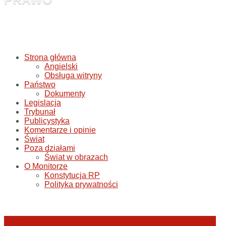
Strona główna
Angielski
Obsługa witryny
Państwo
Dokumenty
Legislacja
Trybunał
Publicystyka
Komentarze i opinie
Świat
Poza działami
Świat w obrazach
O Monitorze
Konstytucja RP
Polityka prywatności
Judyta Papp: O granicach utożsamiania Sądu