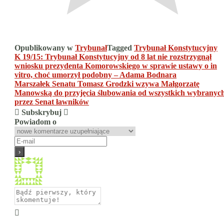
Opublikowany w
Trybunał
Tagged
Trybunał Konstytucyjny
Nawigacja
K 19/15: Trybunał Konstytucyjny od 8 lat nie rozstrzygnął
wniosku prezydenta Komorowskiego w sprawie ustawy o in
wpisu
vitro, choć umorzył podobny – Adama Bodnara
Marszałek Senatu Tomasz Grodzki wzywa Małgorzatę
Manowską do przyjęcia ślubowania od wszystkich wybranyc
przez Senat ławników
Subskrybuj
Powiadom o