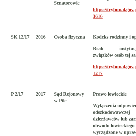
Senatorowie
https://trybunal.gov.p
3616
SK 12/17
2016
Osoba fizyczna
Kodeks rodzinny i o
Brak instytucjon
związków osób tej sa
https://trybunal.gov.p
1217
P 2/17
2017
Sąd Rejonowy
Prawo łowieckie
w Pile
Wyłączenia odpowied
odszkodowawczej
dzierżawców lub za
obwodu łowieckiego 
wyrządzone w upra