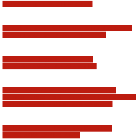
Najwyższego z jego I Prezesem
Katastrofa smoleńska: umorzenie śledztwa w
sprawie tzw. zdrady dyplomatycznej
Jerzy Adam Stępień: O badaniu
konstytucyjności Konstytucji RP
Praworządność w Polsce 2026 – Raport
Komisji Europejskiej. Pozytywna ocena reform
i rekordowy wzrost zaufania do sądów
Marian Sworzeń. Prawo Wielkich Liter:
JURYSDYKCJA KRAJOWA