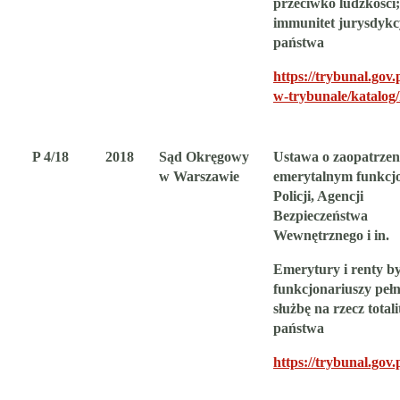
przeciwko ludzkości;
immunitet jurysdykc
państwa
https://trybunal.gov.
w-trybunale/katalog
P 4/18
2018
Sąd Okręgowy
Ustawa o zaopatrzen
w Warszawie
emerytalnym funkcj
Policji, Agencji
Bezpieczeństwa
Wewnętrznego i in.
Emerytury i renty b
funkcjonariuszy peł
służbę na rzecz total
państwa
https://trybunal.gov.