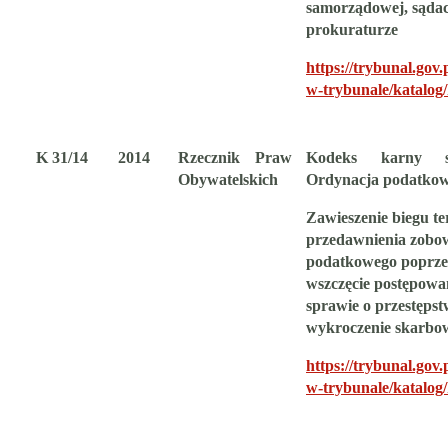
samorządowej, sądac
prokuraturze
https://trybunal.gov.
w-trybunale/katalog
K 31/14
2014
Rzecznik Praw
Kodeks karny s
Obywatelskich
Ordynacja podatko
Zawieszenie biegu t
przedawnienia zobo
podatkowego
poprze
wszczęcie postępowa
sprawie o przestępst
wykroczenie skarbo
https://trybunal.gov.
w-trybunale/katalog