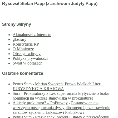
Rysował Stefan Papp (z archiwum Judyty Papp).
Strony witryny
Aktualności z Internetu
glossary
Konstytucja RP
O Monitorze
Obsługa witryny
Polityka prywatności
Świat w obrazach
Ostatnie komentarze
Petrus Sum
-
Marian Sworzeń. Prawo Wielkich Liter:
JURYSDYKCJA KRAJOWA
Sura
-
Prokuratorzy z Lex super omnia krytycznie o braku
nominacji na wyższe stanowiska w prokuraturze
A kiedy prokurator? – PoPrawny
-
Postanowienie o
wszczęciu postępowania dyscyplinarnego i przedstawieniu
zarzutów sędziemu Łukaszowi Piebiakowi
Petrus Sum
-
Prezydencki projekt Ustawy o przywróceniu