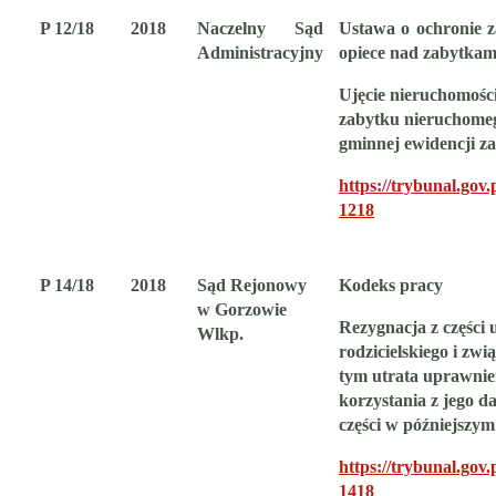
P 12/18
2018
Naczelny Sąd
Ustawa o ochronie z
Administracyjny
opiece nad zabytkam
Ujęcie nieruchomośc
zabytku nieruchome
gminnej ewidencji z
https://trybunal.gov.p
1218
P 14/18
2018
Sąd Rejonowy
Kodeks pracy
w Gorzowie
Rezygnacja z części
Wlkp.
rodzicielskiego
i zwią
tym utrata uprawnie
korzystania z jego da
części w późniejszym
https://trybunal.gov.p
1418