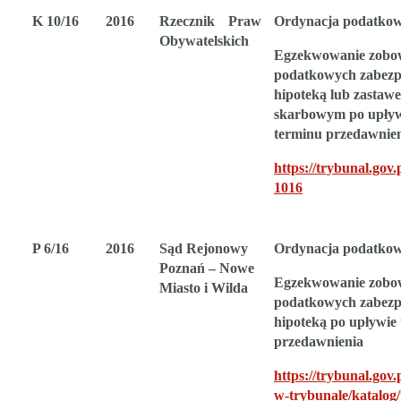
K 10/16
2016
Rzecznik Praw
Ordynacja podatko
Obywatelskich
Egzekwowanie zobo
podatkowych zabezp
hipoteką
lub zastaw
skarbowym po upły
terminu przedawnie
https://trybunal.gov.p
1016
P 6/16
2016
Sąd Rejonowy
Ordynacja podatko
Poznań – Nowe
Egzekwowanie zobo
Miasto i Wilda
podatkowych zabezp
hipoteką po upływie
przedawnienia
https://trybunal.gov.
w-trybunale/katalog