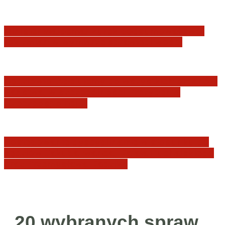
Minister Waldemar Żurek podsumował swój
rok zmian w wymiarze sprawiedliwości
Sędziowie: Apelujemy do wszystkich organów
Państwa, w szczególności Prezydenta
Rzeczpospolitej…
Postępowanie dyscyplinarne w stosunku do
sędziów Jakuba Iwańca, Rafała Puchalskiego
oraz Przemysława Radzika
20 wybranych spraw