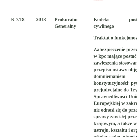
K 7/18
2018
Prokurator
Kodeks postę
Generalny
cywilnego
Traktat o funkcjon
Zabezpieczenie prze
w kpc mające postać
zawieszenia stosowa
przepisu ustawy obję
domniemaniem
konstytucyjności;
py
prejudycjalne do Tr
Sprawiedliwości Uni
Europejskiej
w zakre
nie odnosi się do pr
sprawy zawisłej prz
krajowym, a także w
ustroju, kształtu i or
władzy sądowniczej 