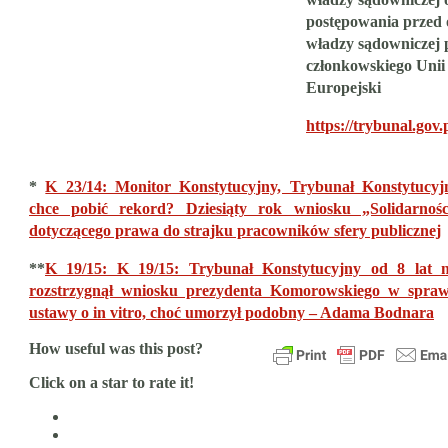
postępowania przed
władzy sądowniczej
członkowskiego Unii
Europejski
https://trybunal.gov.
*
K 23/14: Monitor Konstytucyjny, Trybunał Konstytucyj
chce pobić rekord? Dziesiąty rok wniosku „Solidarnośc
dotyczącego prawa do strajku pracowników sfery publicznej
**
K 19/15: K 19/15: Trybunał Konstytucyjny od 8 lat n
rozstrzygnął wniosku prezydenta Komorowskiego w spraw
ustawy o in vitro, choć umorzył podobny – Adama Bodnara
How useful was this post?
Click on a star to rate it!