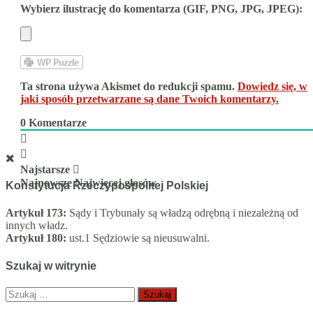
Wybierz ilustrację do komentarza (GIF, PNG, JPG, JPEG):
Ta strona używa Akismet do redukcji spamu.
Dowiedz się, w
jaki sposób przetwarzane są dane Twoich komentarzy.
0
Komentarze
Najstarsze
Najnowsze
Najwięcej głosów
Konstytucja Rzeczypospolitej Polskiej
Artykuł 173:
Sądy i Trybunały są władzą odrębną i niezależną od
innych władz.
Artykuł 180:
ust.1 Sędziowie są nieusuwalni.
Szukaj w witrynie
Szukaj: