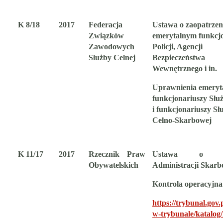
K 8/18
2017
Federacja
Ustawa o zaopatrzen
Związków
emerytalnym funkcj
Zawodowych
Policji, Agencji
Służby Celnej
Bezpieczeństwa
Wewnętrznego i in.
Uprawnienia emeryt
funkcjonariuszy Słu
i funkcjonariuszy Sł
Celno-Skarbowej
K 11/17
2017
Rzecznik Praw
Ustawa o Kr
Obywatelskich
Administracji Skar
Kontrola operacyjna
https://trybunal.gov.
w-trybunale/katalog