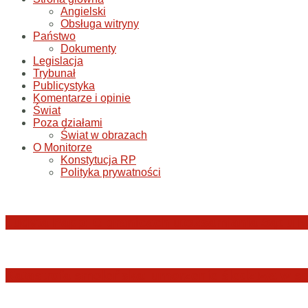
Angielski
Obsługa witryny
Państwo
Dokumenty
Legislacja
Trybunał
Publicystyka
Komentarze i opinie
Świat
Poza działami
Świat w obrazach
O Monitorze
Konstytucja RP
Polityka prywatności
Judyta Papp: O granicach utożsamiania Sądu N
Katastrofa smoleńska: umorzenie śledztwa w sp