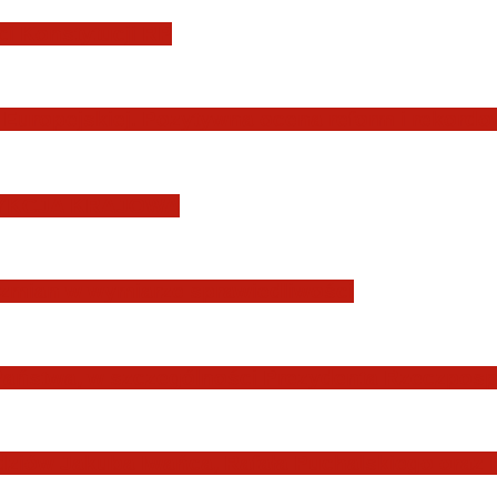
i Konstytucji RP
Europejskiej. Pozytywna ocena reform i rekord
YSDYKCJA KRAJOWA
zmian w wymiarze sprawiedliwości
Państwa, w szczególności Prezydenta Rzeczposp
dziów Jakuba Iwańca, Rafała Puchalskiego oraz