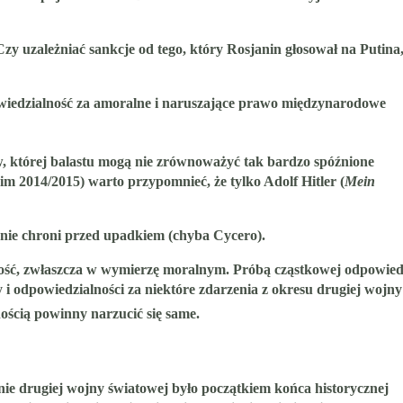
zy uzależniać sankcje od tego, który Rosjanin głosował na Putina,
wiedzialność za amoralne i naruszające prawo międzynarodowe
, której balastu mogą nie zrównoważyć tak bardzo spóźnione
m 2014/2015) warto przypomnieć, że tylko Adolf Hitler (
Mein
 nie chroni przed upadkiem (chyba Cycero).
alność, zwłaszcza w wymierzę moralnym. Próbą cząstkowej odpowied
ny i odpowiedzialności za niektóre zdarzenia z okresu drugiej wojny
nością powinny narzucić się same.
anie drugiej wojny światowej było początkiem końca historycznej