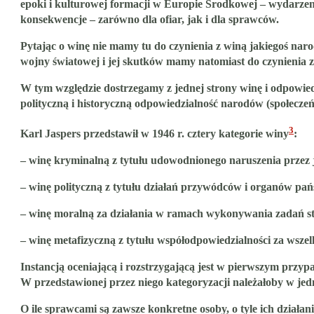
epoki i kulturowej formacji w Europie Środkowej – wydarzen
konsekwencje – zarówno dla ofiar, jak i dla sprawców.
Pytając o winę nie mamy tu do czynienia z winą jakiegoś n
wojny światowej i jej skutków mamy natomiast do czynienia z
W tym względzie dostrzegamy z jednej strony winę i odpowie
polityczną i historyczną odpowiedzialność narodów (społeczeń
3
Karl Jaspers przedstawił w 1946 r. cztery kategorie winy
:
– winę kryminalną z tytułu udowodnionego naruszenia przez
– winę polityczną z tytułu działań przywódców i organów pań
– winę moralną za działania w ramach wykonywania zadań st
– winę metafizyczną z tytułu współodpowiedzialności za wszelk
Instancją oceniającą i rozstrzygającą jest w pierwszym przy
W przedstawionej przez niego kategoryzacji należałoby w je
O ile sprawcami są zawsze konkretne osoby, o tyle ich działa