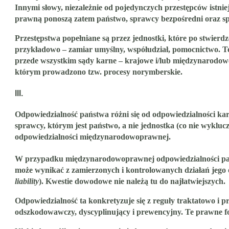
Innymi słowy, niezależnie od pojedynczych przestępców istni
prawną ponoszą zatem państwo, sprawcy bezpośredni oraz sp
Przestępstwa popełniane są przez jednostki, które po stwierd
przykładowo – zamiar umyślny, współudział, pomocnictwo. Te
przede wszystkim sądy karne – krajowe i/lub międzynarod
którym prowadzono tzw. procesy norymberskie.
III.
Odpowiedzialność państwa różni się od odpowiedzialności k
sprawcy, którym jest państwo, a nie jednostka (co nie wykluc
odpowiedzialności międzynarodowoprawnej.
W przypadku międzynarodowoprawnej odpowiedzialności pańs
może wynikać z zamierzonych i kontrolowanych działań jego
liability
). Kwestie dowodowe nie należą tu do najłatwiejszych.
Odpowiedzialność ta konkretyzuje się z reguły traktatowo i pr
odszkodowawczy, dyscyplinujący i prewencyjny. Te prawne for