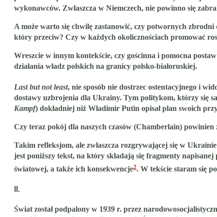
wykonawców. Zwłaszcza w Niemczech, nie powinno się zabra
A może warto się chwilę zastanowić, czy potwornych zbrodni d
który przeciw? Czy w każdych okolicznościach promować rosyj
Wreszcie w innym kontekście, czy gościnna i pomocna posta
działania władz polskich na granicy polsko-białoruskiej.
Last but not least
, nie sposób nie dostrzec ostentacyjnego i wid
dostawy uzbrojenia dla Ukrainy. Tym politykom, którzy się s
Kampf
) dokładniej niż Władimir Putin opisał plan swoich przy
Czy teraz pokój dla naszych czasów (Chamberlain) powinien z
Takim refleksjom, ale zwłaszcza rozgrywającej się w Ukraini
jest poniższy tekst, na który składają się fragmenty napisanej
2
światowej, a także ich konsekwencje
. W tekście staram się p
II.
Świat został podpalony w 1939 r. przez narodowosocjalistyczn