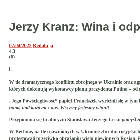
Jerzy Kranz: Wina i od
07/04/2022
Redakcja
4.3
(
6
)
I.
W tle dramatycznego konfliktu zbrojnego w Ukrainie oraz agr
których dokonują wykonawcy planu prezydenta Putina – od n
„Jego Powściągliwość” papież Franciszek wyróżnił się w tym 
nami, nad każdym z nas. Wszyscy jesteśmy winni!
Przypomina się tu aforyzm Stanisława Jerzego Leca:
pomyśl z
W Berlinie, na tle ujawnionych w Ukrainie zbrodni rosyjski
protestowali przeciwko obrażaniu wielu niewinnych Rosjan. 