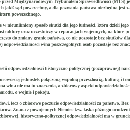
ie przed Międzynarodowym Trybunałem Sprawiedliwości (MTS) jed
ych jakiś sąd powszechny, a dla pozwania państwa niezbędna jes
kteru powszechnego.
eunikniony sposób skutki dla jego ludności, która dzieli jego l
rastruktury oraz uczestniczy w reparacjach wojennych, na które pr
eż często do zmiany granic państwa, co nie pozostaje bez skutków d
j odpowiedzialności wina poszczególnych osób pozostaje bez znac
tii odpowiedzialności historyczno-politycznej (pozaprawnej) nar
orowością jednostek połączoną wspólną przeszłością, kulturą i tr
lna wina nie ma tu znaczenia, a zbiorowy aspekt odpowiedzialnośc
arodu, o wojnie i pokoju.
i, lecz o zbiorowe poczucie odpowiedzialności za państwo. Bez zna
iarów. Znana z powojennych Niemiec tzw. łaska późnego urodzenia
o zbiorowej, historyczno-politycznej odpowiedzialności ma w grun