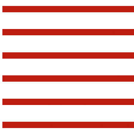
Jerzy Adam Stępień: O badaniu konstytucyjnośc
Praworządność w Polsce 2026 – Raport Komisji 
Marian Sworzeń. Prawo Wielkich Liter: JUR
Minister Waldemar Żurek podsumował swój rok 
Sędziowie: Apelujemy do wszystkich organów 
Postępowanie dyscyplinarne w stosunku do sę