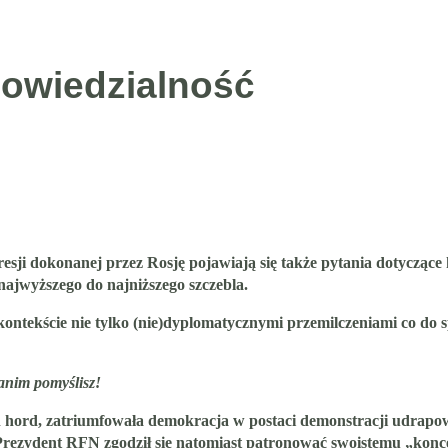
powiedzialność
esji dokonanej przez Rosję pojawiają się także pytania dotycząc
ajwyższego do najniższego szczebla.
kontekście nie tylko (nie)dyplomatycznymi przemilczeniami co do s
anim pomyślisz!
ch hord, zatriumfowała demokracja w postaci demonstracji udrapo
Prezydent RFN zgodził się natomiast patronować swoistemu „konce