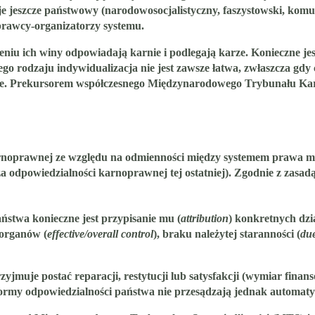
eje jeszcze państwowy (narodowosocjalistyczny, faszystowski, ko
rawcy-organizatorzy systemu.
zeniu ich winy odpowiadają karnie i podlegają karze. Konieczne je
go rodzaju indywidualizacja nie jest zawsze łatwa, zwłaszcza gd
owe. Prekursorem współczesnego Międzynarodowego Trybunału K
arnoprawnej ze względu na odmienności między systemem prawa m
za odpowiedzialności karnoprawnej tej ostatniej). Zgodnie z zasad
twa konieczne jest przypisanie mu (
attribution
) konkretnych dz
 organów (
effective/overall control
), braku należytej staranności (
due
zyjmuje postać reparacji, restytucji lub satysfakcji (wymiar finan
my odpowiedzialności państwa nie przesądzają jednak automatyczn