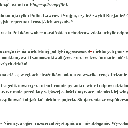
knąć pytania o
Fingerspitzengefühl
.
okonują tylko Putin, Ławrow i Szojgu, czy też zwykli Rosjanie? C
ski repertuar i rosyjskich artystów?
w wielu Polaków wobec ukraińskich uchodźców zdoła uchylić odpo
1
ocznego cienia wieloletniej polityki
appeasement
niektórych państw
amookłamywali i samooszukiwali (zwłaszcza w tzw. formacie miński
szłych działań.
naleźć się w rękach strażników pokoju za wszelką cenę? Pełzanie
e tragedii, towarzyszą nieuchronnie pytania o winę i odpowiedzi
 przeze mnie przed laty większej całości dotyczącej niemieckiej wi
orządkować i objaśniać niektóre pojęcia. Skojarzenia ze współczes
e Niemcy, a ogień rozszerzał się stopniowo i nieubłaganie. Wywoł