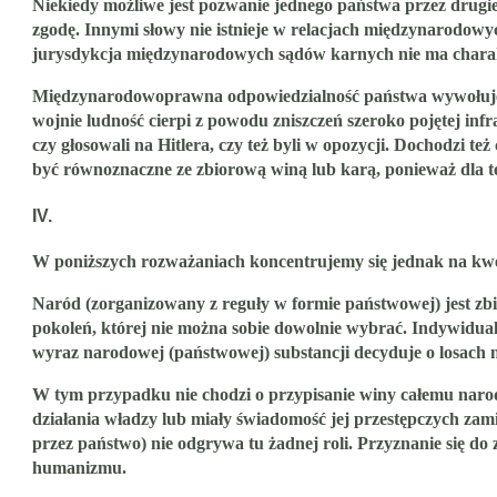
Niekiedy możliwe jest pozwanie jednego państwa przez drug
zgodę. Innymi słowy nie istnieje w relacjach międzynarodow
jurysdykcja międzynarodowych sądów karnych nie ma chara
Międzynarodowoprawna odpowiedzialność państwa wywołuje w ni
wojnie ludność cierpi z powodu zniszczeń szeroko pojętej inf
czy głosowali na Hitlera, czy też byli w opozycji. Dochodzi t
być równoznaczne ze zbiorową winą lub karą, ponieważ dla te
IV.
W poniższych rozważaniach koncentrujemy się jednak na kwes
Naród (zorganizowany z reguły w formie państwowej) jest zbi
pokoleń, której nie można sobie dowolnie wybrać. Indywidua
wyraz narodowej (państwowej) substancji decyduje o losach n
W tym przypadku nie chodzi o przypisanie winy całemu narodow
działania władzy lub miały świadomość jej przestępczych zam
przez państwo) nie odgrywa tu żadnej roli. Przyznanie się d
humanizmu.