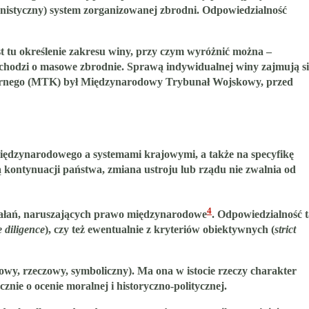
munistyczny) system zorganizowanej zbrodni. Odpowiedzialność
st tu określenie zakresu winy, przy czym wyróżnić można –
y chodzi o masowe zbrodnie. Sprawą indywidualnej winy zajmują si
arnego (MTK) był Międzynarodowy Trybunał Wojskowy, przed
iędzynarodowego a systemami krajowymi, a także na specyfikę
ą kontynuacji państwa, zmiana ustroju lub rządu nie zwalnia od
4
iałań, naruszających prawo międzynarodowe
. Odpowiedzialność t
 diligence
), czy też ewentualnie z kryteriów obiektywnych (
strict
sowy, rzeczowy, symboliczny). Ma ona w istocie rzeczy charakter
ie o ocenie moralnej i historyczno-politycznej.