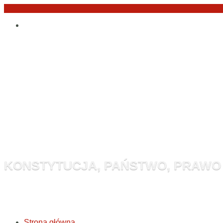
Przejdź
Po
do
angielsku
treści
Monitor Kon
KONSTYTUCJA, PAŃSTWO, PRAWO
Strona główna