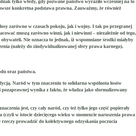
nak tylko wtedy, gdy pozwane państwo wyraziło wcześniej na to
t zawsze konkretna podstawa prawna. Zauważmy, że również
osy zarówno w czasach pokoju, jak i wojny. I tak po przegranej
acować muszą zarówno winni, jak i niewinni – niezależnie od tego,
la obywateli. Nie oznacza to jednak, iż wspomniane środki miałyby
zenia (należy do zindywidualizowanej sfery prawa karnego).
odu oraz państwa.
adycją. Naród w tym znaczeniu to solidarna wspólnota losów
i pozaprawnej wynika z faktu, że władza jako sformalizowany
czenia jest, czy cały naród, czy też tylko jego część popierały
 (czyli w istocie dziecięcego wieku w momencie naruszenia prawa
cie rzeczy prowadzić do kolektywnego odzyskania poczucia