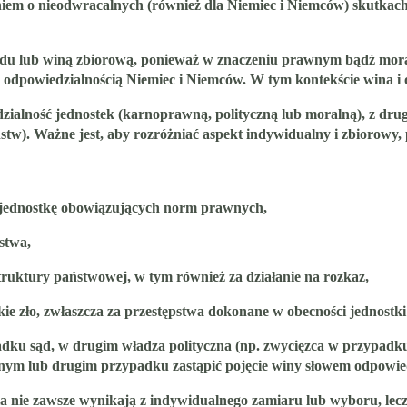
iem o nieodwracalnych (również dla Niemiec i Niemców) skutkach
arodu lub winą zbiorową, ponieważ w znaczeniu prawnym bądź mo
 odpowiedzialnością Niemiec i Niemców. W tym kontekście wina i 
dzialność jednostek (karnoprawną, polityczną lub moralną), z dr
stw). Ważne jest, aby rozróżniać aspekt indywidualny i zbiorowy, 
 jednostkę obowiązujących norm prawnych,
stwa,
ruktury państwowej, w tym również za działanie na rozkaz,
ie zło, zwłaszcza za przestępstwa dokonane w obecności jednostki 
padku sąd, w drugim władza polityczna (np. zwycięzca w przypadk
dnym lub drugim przypadku zastąpić pojęcie winy słowem odpowie
nia nie zawsze wynikają z indywidualnego zamiaru lub wyboru, lec