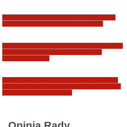
Minister Waldemar Żurek podsumował swój
rok zmian w wymiarze sprawiedliwości
Sędziowie: Apelujemy do wszystkich organów
Państwa, w szczególności Prezydenta
Rzeczpospolitej…
Postępowanie dyscyplinarne w stosunku do
sędziów Jakuba Iwańca, Rafała Puchalskiego
oraz Przemysława Radzika
Opinia Rady