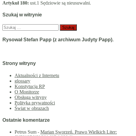
Artykuł 180:
ust.1 Sędziowie są nieusuwalni.
Szukaj w witrynie
Szukaj:
Rysował Stefan Papp (z archiwum Judyty Papp).
Strony witryny
Aktualności z Internetu
glossary
Konstytucja RP
O Monitorze
Obsługa witryny
Polityka prywatności
Świat w obrazach
Ostatnie komentarze
Petrus Sum
-
Marian Sworzeń. Prawo Wielkich Liter: