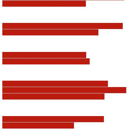
Najwyższego z jego I Prezesem
Katastrofa smoleńska: umorzenie śledztwa w
sprawie tzw. zdrady dyplomatycznej
Jerzy Adam Stępień: O badaniu
konstytucyjności Konstytucji RP
Praworządność w Polsce 2026 – Raport
Komisji Europejskiej. Pozytywna ocena reform
i rekordowy wzrost zaufania do sądów
Marian Sworzeń. Prawo Wielkich Liter:
JURYSDYKCJA KRAJOWA