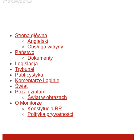
Strona główna
Angielski
Obsługa witryny
Państwo
Dokumenty
Legislacja
Trybunał
Publicystyka
Komentarze i opinie
Świat
Poza działami
Świat w obrazach
O Monitorze
Konstytucja RP
Polityka prywatności
Judyta Papp: O granicach utożsamiania Sądu