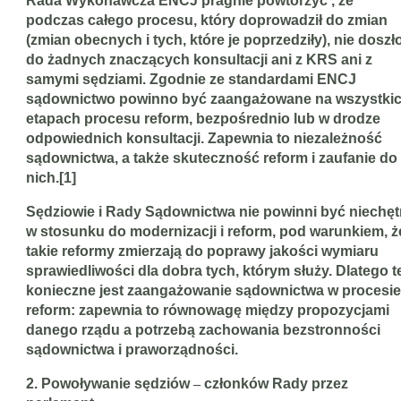
Rada Wykonawcza ENCJ pragnie powtórzyć , że
podczas całego procesu, który doprowadził do zmian
(zmian obecnych i tych, które je poprzedziły), nie doszł
do żadnych znaczących konsultacji ani z KRS ani z
samymi sędziami. Zgodnie ze standardami ENCJ
sądownictwo powinno być zaangażowane na wszystki
etapach procesu reform, bezpośrednio lub w drodze
odpowiednich konsultacji. Zapewnia to niezależność
sądownictwa, a także skuteczność reform i zaufanie do
nich.[1]
Sędziowie i Rady Sądownictwa nie powinni być niechęt
w stosunku do modernizacji i reform, pod warunkiem, ż
takie reformy zmierzają do poprawy jakości wymiaru
sprawiedliwości dla dobra tych, którym służy. Dlatego t
konieczne jest zaangażowanie sądownictwa w procesie
reform: zapewnia to równowagę między propozycjami
danego rządu a potrzebą zachowania bezstronności
sądownictwa i praworządności.
2. Powoływanie sędziów
–
członków Rady przez