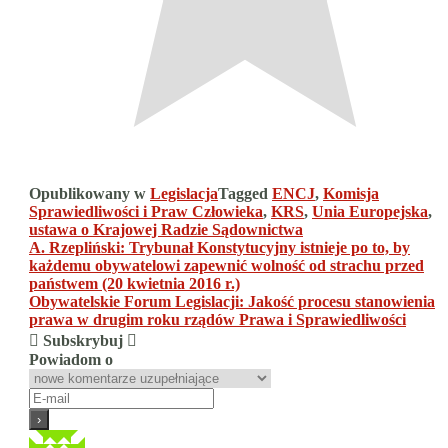
Opublikowany w
Legislacja
Tagged
ENCJ
,
Komisja
Sprawiedliwości i Praw Człowieka
,
KRS
,
Unia Europejska
,
ustawa o Krajowej Radzie Sądownictwa
Nawigacja
A. Rzepliński: Trybunał Konstytucyjny istnieje po to, by
każdemu obywatelowi zapewnić wolność od strachu przed
wpisu
państwem (20 kwietnia 2016 r.)
Obywatelskie Forum Legislacji: Jakość procesu stanowienia
prawa w drugim roku rządów Prawa i Sprawiedliwości
Subskrybuj
Powiadom o