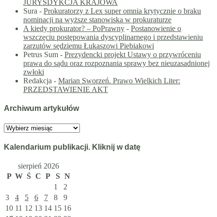
JURYSDYKCJA KRAJOWA
Sura
-
Prokuratorzy z Lex super omnia krytycznie o braku
nominacji na wyższe stanowiska w prokuraturze
A kiedy prokurator? – PoPrawny
-
Postanowienie o
wszczęciu postępowania dyscyplinarnego i przedstawieniu
zarzutów sędziemu Łukaszowi Piebiakowi
Petrus Sum
-
Prezydencki projekt Ustawy o przywróceniu
prawa do sądu oraz rozpoznania sprawy bez nieuzasadnionej
zwłoki
Redakcja
-
Marian Sworzeń. Prawo Wielkich Liter:
PRZEDSTAWIENIE AKT
Archiwum artykułów
Archiwum
artykułów
Kalendarium publikacji. Kliknij w datę
sierpień 2026
P
W
Ś
C
P
S
N
1
2
3
4
5
6
7
8
9
10
11
12
13
14
15
16