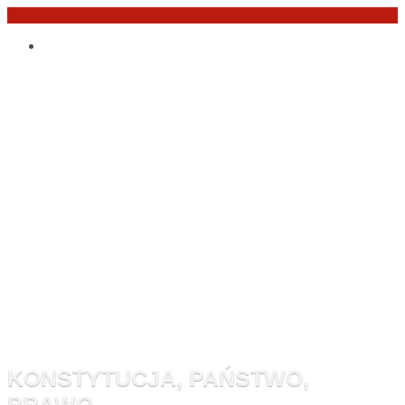
Przejdź
Po
do
angielsku
treści
Monitor
Konstytucyj
KONSTYTUCJA, PAŃSTWO,
PRAWO