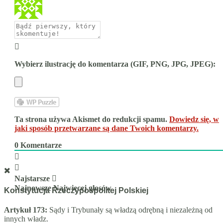
Wybierz ilustrację do komentarza (GIF, PNG, JPG, JPEG):
Ta strona używa Akismet do redukcji spamu.
Dowiedz się, w
jaki sposób przetwarzane są dane Twoich komentarzy.
0
Komentarze
Najstarsze
Najnowsze
Najwięcej głosów
Konstytucja Rzeczypospolitej Polskiej
Artykuł 173:
Sądy i Trybunały są władzą odrębną i niezależną od
innych władz.