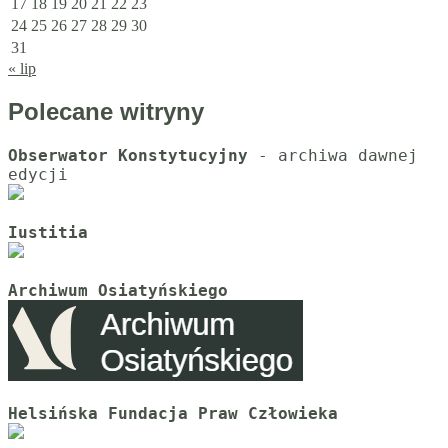
17
18
19
20
21
22
23
24
25
26
27
28
29
30
31
« lip
Polecane witryny
Obserwator Konstytucyjny
 - archiwa dawnej 
Iustitia
Archiwum Osiatyńskiego
Helsińska Fundacja Praw Człowieka