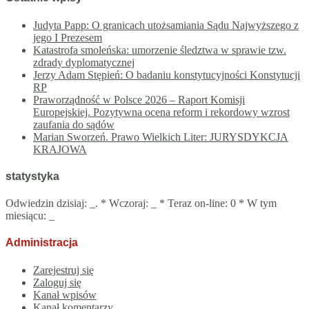
Judyta Papp: O granicach utożsamiania Sądu Najwyższego z
jego I Prezesem
Katastrofa smoleńska: umorzenie śledztwa w sprawie tzw.
zdrady dyplomatycznej
Jerzy Adam Stępień: O badaniu konstytucyjności Konstytucji
RP
Praworządność w Polsce 2026 – Raport Komisji
Europejskiej. Pozytywna ocena reform i rekordowy wzrost
zaufania do sądów
Marian Sworzeń. Prawo Wielkich Liter: JURYSDYKCJA
KRAJOWA
statystyka
Odwiedzin dzisiaj:
_
. * Wczoraj:
_
* Teraz on-line: 0 * W tym
miesiącu:
_
Administracja
Zarejestruj się
Zaloguj się
Kanał wpisów
Kanał komentarzy