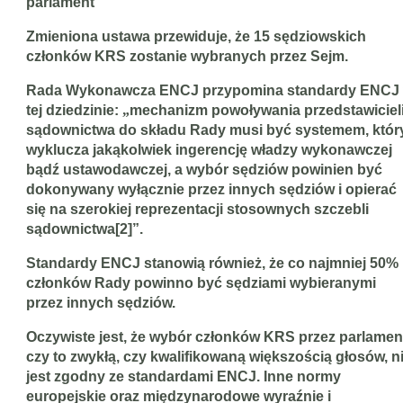
parlament
Zmieniona ustawa przewiduje, że 15 sędziowskich
członków KRS zostanie wybranych przez Sejm.
Rada Wykonawcza ENCJ przypomina standardy ENCJ
tej dziedzinie:
„
mechanizm powoływania przedstawiciel
sądownictwa do składu Rady musi być systemem, któr
wyklucza jakąkolwiek ingerencję władzy wykonawczej
bądź ustawodawczej, a wybór sędziów powinien być
dokonywany wyłącznie przez innych sędziów i opierać
się na szerokiej reprezentacji stosownych szczebli
sądownictwa[2]”.
Standardy ENCJ stanowią również, że co najmniej 50%
członków Rady powinno być sędziami wybieranymi
przez innych sędziów.
Oczywiste jest, że wybór członków KRS przez parlamen
czy to zwykłą, czy kwalifikowaną większością głosów, n
jest zgodny ze standardami ENCJ. Inne normy
europejskie oraz
międzynarodowe wyraźnie i