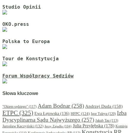
Studio Opinii
OKO.press
Polska to Europa
Tour de Konstytucja
Forum Współpracy Sędziów
Słowa kluczowe
Adam Bodnar
(258)
Andrzej Duda
(158)
"Okiem sędziego"
(117)
ETPC
(325)
Izba
Ewa Łętowska
(136)
HFPC
(124)
Igor Tuleya
(120)
Dyscyplinarna Sądu Najwyższego
(257)
Jakub Tau
(113)
Julia Przyłębska
(178)
Jarosław Kaczyński
(132)
Komisja
Jerzy Zajadło
(104)
Konstytucja RP
Europejska
(114)