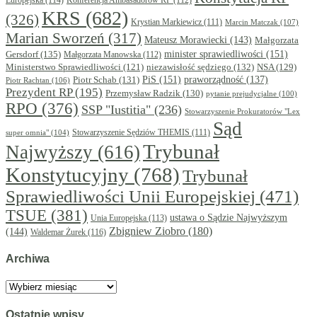
Konferencja Ambasadorów RP
(112)
KRS
(682)
(326)
Krystian Markiewicz
(111)
Marcin Matczak
(107)
Marian Sworzeń
(317)
Mateusz Morawiecki
(143)
Małgorzata
minister sprawiedliwości
(151)
Gersdorf
(135)
Małgorzata Manowska
(112)
niezawisłość sędziego
(132)
NSA
(129)
Ministerstwo Sprawiedliwości
(121)
PiS
(151)
Piotr Schab
(131)
praworządność
(137)
Piotr Rachtan
(106)
Prezydent RP
(195)
Przemysław Radzik
(130)
pytanie prejudycjalne
(100)
RPO
(376)
SSP "Iustitia"
(236)
Stowarzyszenie Prokuratorów "Lex
Sąd
super omnia"
(104)
Stowarzyszenie Sędziów THEMIS
(111)
Trybunał
Najwyższy
(616)
Konstytucyjny
(768)
Trybunał
Sprawiedliwości Unii Europejskiej
(471)
TSUE
(381)
ustawa o Sądzie Najwyższym
Unia Europejska
(113)
Zbigniew Ziobro
(180)
(144)
Waldemar Żurek
(116)
Archiwa
Archiwa
Ostatnie wpisy