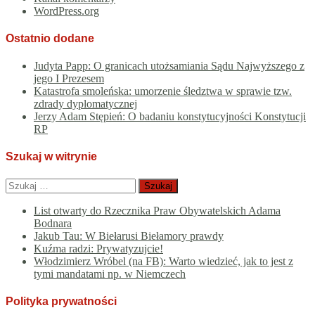
WordPress.org
Ostatnio dodane
Judyta Papp: O granicach utożsamiania Sądu Najwyższego z
jego I Prezesem
Katastrofa smoleńska: umorzenie śledztwa w sprawie tzw.
zdrady dyplomatycznej
Jerzy Adam Stępień: O badaniu konstytucyjności Konstytucji
RP
Szukaj w witrynie
Szukaj:
List otwarty do Rzecznika Praw Obywatelskich Adama
Bodnara
Jakub Tau: W Biełarusi Biełamory prawdy
Kuźma radzi: Prywatyzujcie!
Włodzimierz Wróbel (na FB): Warto wiedzieć, jak to jest z
tymi mandatami np. w Niemczech
Polityka prywatności