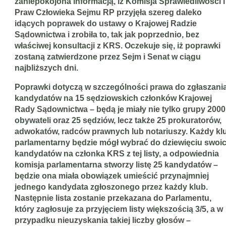
zaniepokojona informacją, iż Komisja Sprawiedliwości i
Praw Człowieka Sejmu RP przyjęła szereg daleko
idących poprawek do ustawy o Krajowej Radzie
Sądownictwa i zrobiła to, tak jak poprzednio, bez
właściwej konsultacji z KRS. Oczekuje się, iż poprawki
zostaną zatwierdzone przez Sejm i Senat w ciągu
najbliższych dni.
Poprawki dotyczą w szczególności prawa do zgłaszani
kandydatów na 15 sędziowskich
członków Krajowej
Rady Sądownictwa – będą je miały nie tylko grupy 2000
obywateli oraz 25 sędziów, lecz także 25 prokuratorów,
adwokatów, radców prawnych lub notariuszy. Każdy kl
parlamentarny będzie mógł wybrać do dziewięciu swoi
kandydatów na członka KRS z tej listy, a odpowiednia
komisja parlamentarna stworzy listę 25 kandydatów
–
będzie ona miała obowiązek umieścić przynajmniej
jednego kandydata zgłoszonego przez każdy klub.
Następnie lista zostanie przekazana do Parlamentu,
który zagłosuje za przyjęciem listy większością 3/5, a w
przypadku nieuzyskania takiej liczby głosów –