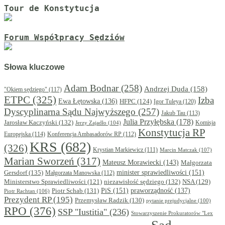
Tour de Konstytucja
Forum Współpracy Sędziów
Słowa kluczowe
Adam Bodnar
(258)
Andrzej Duda
(158)
"Okiem sędziego"
(117)
ETPC
(325)
Izba
Ewa Łętowska
(136)
HFPC
(124)
Igor Tuleya
(120)
Dyscyplinarna Sądu Najwyższego
(257)
Jakub Tau
(113)
Julia Przyłębska
(178)
Jarosław Kaczyński
(132)
Komisja
Jerzy Zajadło
(104)
Konstytucja RP
Europejska
(114)
Konferencja Ambasadorów RP
(112)
KRS
(682)
(326)
Krystian Markiewicz
(111)
Marcin Matczak
(107)
Marian Sworzeń
(317)
Mateusz Morawiecki
(143)
Małgorzata
minister sprawiedliwości
(151)
Gersdorf
(135)
Małgorzata Manowska
(112)
niezawisłość sędziego
(132)
NSA
(129)
Ministerstwo Sprawiedliwości
(121)
PiS
(151)
Piotr Schab
(131)
praworządność
(137)
Piotr Rachtan
(106)
Prezydent RP
(195)
Przemysław Radzik
(130)
pytanie prejudycjalne
(100)
RPO
(376)
SSP "Iustitia"
(236)
Stowarzyszenie Prokuratorów "Lex