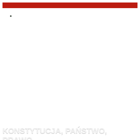
Przejdź
Po
do
angielsku
treści
Monitor
Konstytucyj
KONSTYTUCJA, PAŃSTWO,
PRAWO