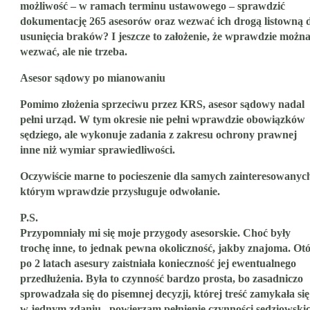
możliwość – w ramach terminu ustawowego – sprawdzić
dokumentację 265 asesorów oraz wezwać ich drogą listowną 
usunięcia braków? I jeszcze to założenie, że wprawdzie możn
wezwać, ale nie trzeba.
Asesor sądowy po mianowaniu
Pomimo złożenia sprzeciwu przez KRS, asesor sądowy nadal
pełni urząd. W tym okresie nie pełni wprawdzie obowiązków
sędziego, ale wykonuje zadania z zakresu ochrony prawnej
inne niż wymiar sprawiedliwości.
Oczywiście marne to pocieszenie dla samych zainteresowanyc
którym wprawdzie przysługuje odwołanie.
P.S.
Przypomniały mi się moje przygody asesorskie. Choć były
trochę inne, to jednak pewna okoliczność, jakby znajoma. Otó
po 2 latach asesury zaistniała konieczność jej ewentualnego
przedłużenia. Była to czynność bardzo prosta, bo zasadniczo
sprowadzała się do pisemnej decyzji, której treść zamykała się
w jednym zdaniu „powierzam pełnienie czynności sędziowski