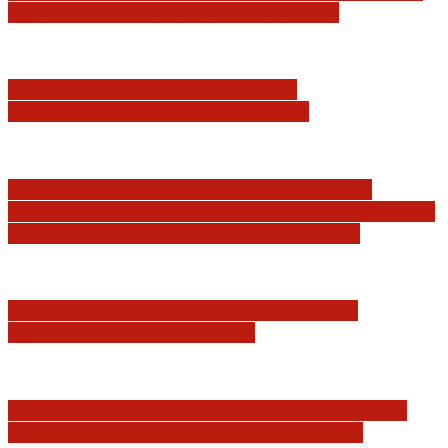
sprawie tzw. zdrady dyplomatycznej
Jerzy Adam Stępień: O badaniu
konstytucyjności Konstytucji RP
Praworządność w Polsce 2026 – Raport
Komisji Europejskiej. Pozytywna ocena reform
i rekordowy wzrost zaufania do sądów
Marian Sworzeń. Prawo Wielkich Liter:
JURYSDYKCJA KRAJOWA
Minister Waldemar Żurek podsumował swój
rok zmian w wymiarze sprawiedliwości