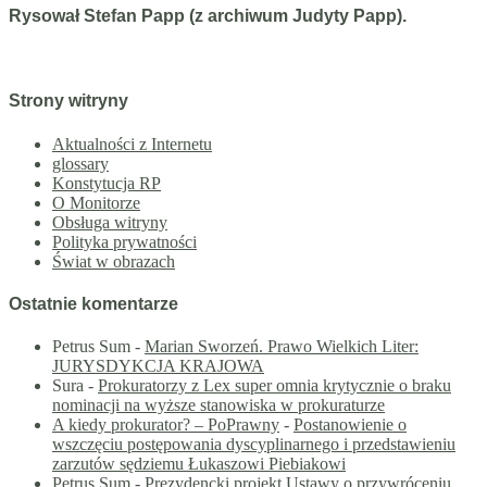
Rysował Stefan Papp (z archiwum Judyty Papp).
Strony witryny
Aktualności z Internetu
glossary
Konstytucja RP
O Monitorze
Obsługa witryny
Polityka prywatności
Świat w obrazach
Ostatnie komentarze
Petrus Sum
-
Marian Sworzeń. Prawo Wielkich Liter:
JURYSDYKCJA KRAJOWA
Sura
-
Prokuratorzy z Lex super omnia krytycznie o braku
nominacji na wyższe stanowiska w prokuraturze
A kiedy prokurator? – PoPrawny
-
Postanowienie o
wszczęciu postępowania dyscyplinarnego i przedstawieniu
zarzutów sędziemu Łukaszowi Piebiakowi
Petrus Sum
-
Prezydencki projekt Ustawy o przywróceniu