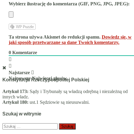
Wybierz ilustrację do komentarza (GIF, PNG, JPG, JPEG):
Ta strona używa Akismet do redukcji spamu.
Dowiedz się, w
jaki sposób przetwarzane są dane Twoich komentarzy.
0
Komentarze
Najstarsze
Najnowsze
Najwięcej głosów
Konstytucja Rzeczypospolitej Polskiej
Artykuł 173:
Sądy i Trybunały są władzą odrębną i niezależną od
innych władz.
Artykuł 180:
ust.1 Sędziowie są nieusuwalni.
Szukaj w witrynie
Szukaj: