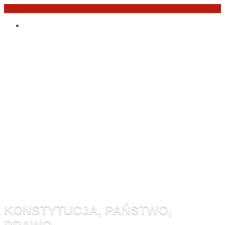
Przejdź
Po
do
angielsku
treści
Monitor
Konstytucyj
KONSTYTUCJA, PAŃSTWO,
PRAWO