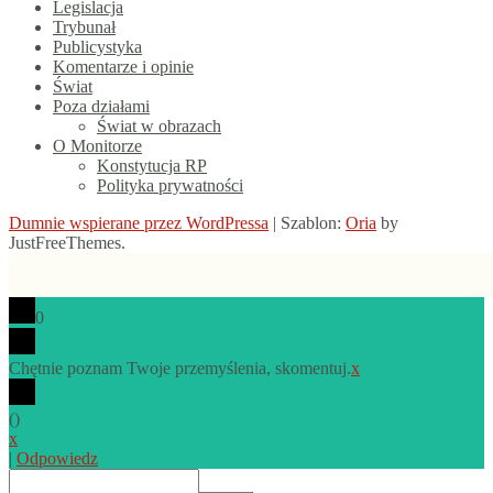
Legislacja
Trybunał
Publicystyka
Komentarze i opinie
Świat
Poza działami
Świat w obrazach
O Monitorze
Konstytucja RP
Polityka prywatności
Dumnie wspierane przez WordPressa
|
Szablon:
Oria
by
JustFreeThemes.
0
Chętnie poznam Twoje przemyślenia, skomentuj.
x
(
)
x
|
Odpowiedz