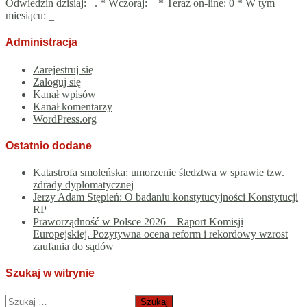
Odwiedzin dzisiaj:
_
. * Wczoraj:
_
* Teraz on-line: 0 * W tym
miesiącu:
_
Administracja
Zarejestruj się
Zaloguj się
Kanał wpisów
Kanał komentarzy
WordPress.org
Ostatnio dodane
Katastrofa smoleńska: umorzenie śledztwa w sprawie tzw.
zdrady dyplomatycznej
Jerzy Adam Stępień: O badaniu konstytucyjności Konstytucji
RP
Praworządność w Polsce 2026 – Raport Komisji
Europejskiej. Pozytywna ocena reform i rekordowy wzrost
zaufania do sądów
Szukaj w witrynie
Szukaj: