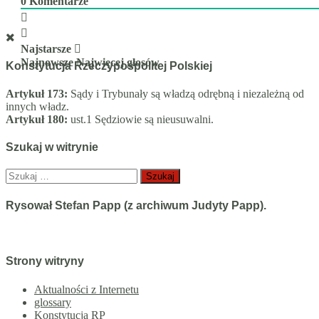
0
Komentarze
Najstarsze
Najnowsze
Najwięcej głosów
Konstytucja Rzeczypospolitej Polskiej
Artykuł 173:
Sądy i Trybunały są władzą odrębną i niezależną od
innych władz.
Artykuł 180:
ust.1 Sędziowie są nieusuwalni.
Szukaj w witrynie
Szukaj:
Rysował Stefan Papp (z archiwum Judyty Papp).
Strony witryny
Aktualności z Internetu
glossary
Konstytucja RP