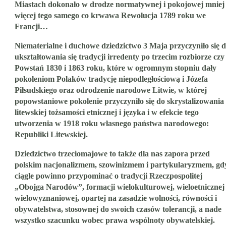
Miastach dokonało w drodze normatywnej i pokojowej mniej
więcej tego samego co krwawa Rewolucja 1789 roku we
Francji…
Niematerialne i duchowe dziedzictwo 3 Maja przyczyniło się 
ukształtowania się tradycji irredenty po trzecim rozbiorze czy
Powstań 1830 i 1863 roku, które w ogromnym stopniu dały
pokoleniom Polaków tradycję niepodległościową i Józefa
Piłsudskiego oraz odrodzenie narodowe Litwie, w której
popowstaniowe pokolenie przyczyniło się do skrystalizowania
litewskiej tożsamości etnicznej i języka i w efekcie tego
utworzenia w 1918 roku własnego państwa narodowego:
Republiki Litewskiej.
Dziedzictwo trzeciomajowe to także dla nas zapora przed
polskim nacjonalizmem, szowinizmem i partykularyzmem, gd
ciągle powinno przypominać o tradycji Rzeczpospolitej
„Obojga Narodów”, formacji wielokulturowej, wieloetnicznej 
wielowyznaniowej, opartej na zasadzie wolności, równości i
obywatelstwa, stosownej do swoich czasów tolerancji, a nade
wszystko szacunku wobec prawa wspólnoty obywatelskiej.