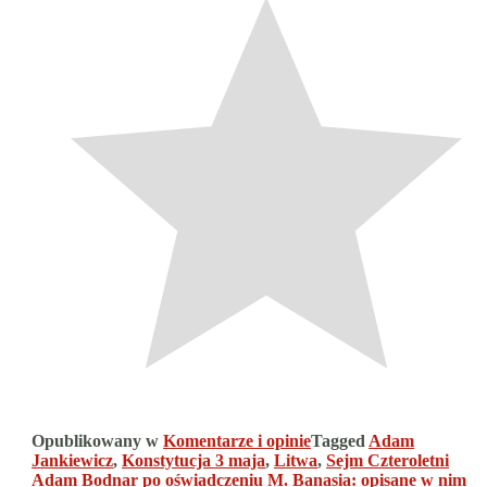
Opublikowany w
Komentarze i opinie
Tagged
Adam
Jankiewicz
,
Konstytucja 3 maja
,
Litwa
,
Sejm Czteroletni
Nawigacja
Adam Bodnar po oświadczeniu M. Banasia: opisane w nim