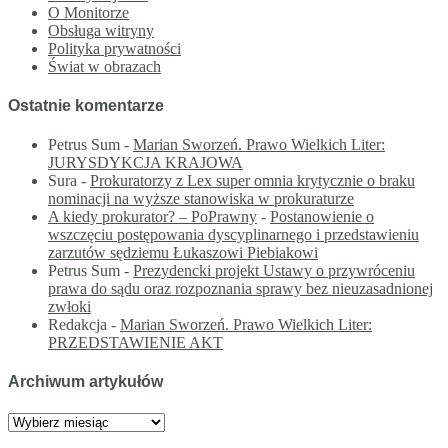
O Monitorze
Obsługa witryny
Polityka prywatności
Świat w obrazach
Ostatnie komentarze
Petrus Sum
-
Marian Sworzeń. Prawo Wielkich Liter:
JURYSDYKCJA KRAJOWA
Sura
-
Prokuratorzy z Lex super omnia krytycznie o braku
nominacji na wyższe stanowiska w prokuraturze
A kiedy prokurator? – PoPrawny
-
Postanowienie o
wszczęciu postępowania dyscyplinarnego i przedstawieniu
zarzutów sędziemu Łukaszowi Piebiakowi
Petrus Sum
-
Prezydencki projekt Ustawy o przywróceniu
prawa do sądu oraz rozpoznania sprawy bez nieuzasadnionej
zwłoki
Redakcja
-
Marian Sworzeń. Prawo Wielkich Liter:
PRZEDSTAWIENIE AKT
Archiwum artykułów
Archiwum
artykułów