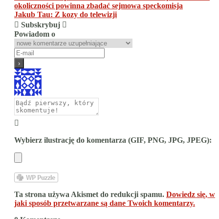
okoliczności powinna zbadać sejmowa speckomisja
wpisu
Jakub Tau: Z kozy do telewizji
Subskrybuj
Powiadom o
Wybierz ilustrację do komentarza (GIF, PNG, JPG, JPEG):
Ta strona używa Akismet do redukcji spamu.
Dowiedz się, w
jaki sposób przetwarzane są dane Twoich komentarzy.