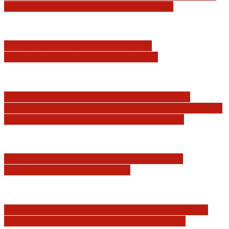
sprawie tzw. zdrady dyplomatycznej
Jerzy Adam Stępień: O badaniu
konstytucyjności Konstytucji RP
Praworządność w Polsce 2026 – Raport
Komisji Europejskiej. Pozytywna ocena reform
i rekordowy wzrost zaufania do sądów
Marian Sworzeń. Prawo Wielkich Liter:
JURYSDYKCJA KRAJOWA
Minister Waldemar Żurek podsumował swój
rok zmian w wymiarze sprawiedliwości