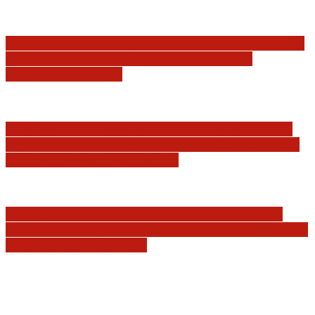
Sędziowie: Apelujemy do wszystkich organów
Państwa, w szczególności Prezydenta
Rzeczpospolitej…
Postępowanie dyscyplinarne w stosunku do
sędziów Jakuba Iwańca, Rafała Puchalskiego
oraz Przemysława Radzika
Tomasz Tadeusz Koncewicz: Czas „zdania
rachunków” nadchodzi. Pisane dla FIFA, UEFA
i PZPN oczywiście też