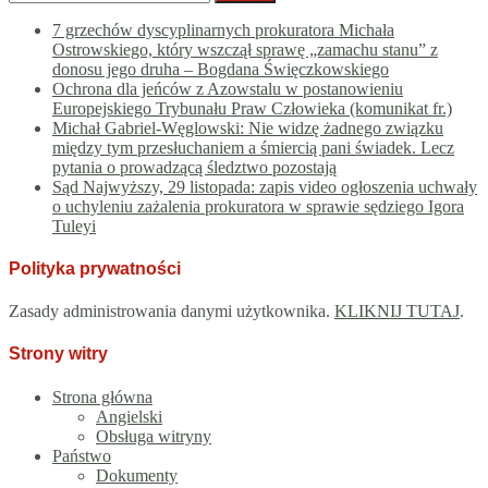
7 grzechów dyscyplinarnych prokuratora Michała
Ostrowskiego, który wszczął sprawę „zamachu stanu” z
donosu jego druha – Bogdana Święczkowskiego
Ochrona dla jeńców z Azowstalu w postanowieniu
Europejskiego Trybunału Praw Człowieka (komunikat fr.)
Michał Gabriel-Węglowski: Nie widzę żadnego związku
między tym przesłuchaniem a śmiercią pani świadek. Lecz
pytania o prowadzącą śledztwo pozostają
Sąd Najwyższy, 29 listopada: zapis video ogłoszenia uchwały
o uchyleniu zażalenia prokuratora w sprawie sędziego Igora
Tuleyi
Polityka prywatności
Zasady administrowania danymi użytkownika.
KLIKNIJ TUTAJ
.
Strony witry
Strona główna
Angielski
Obsługa witryny
Państwo
Dokumenty