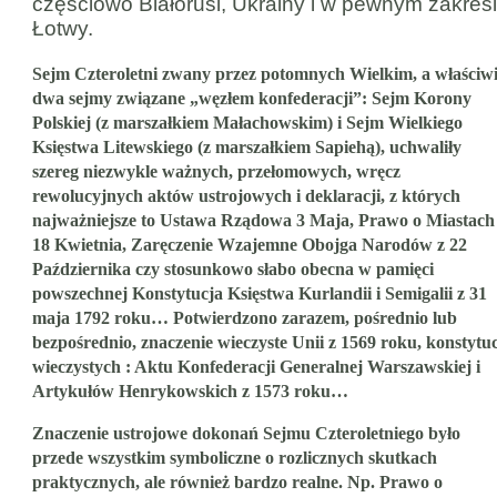
częściowo Białorusi, Ukrainy i w pewnym zakres
Łotwy.
Sejm Czteroletni zwany przez potomnych Wielkim, a właściw
dwa sejmy związane „węzłem konfederacji”: Sejm Korony
Polskiej (z marszałkiem Małachowskim) i Sejm Wielkiego
Księstwa Litewskiego (z marszałkiem Sapiehą), uchwaliły
szereg niezwykle ważnych, przełomowych, wręcz
rewolucyjnych aktów ustrojowych i deklaracji, z których
najważniejsze to Ustawa Rządowa 3 Maja, Prawo o Miastach
18 Kwietnia, Zaręczenie Wzajemne Obojga Narodów z 22
Października czy stosunkowo słabo obecna w pamięci
powszechnej Konstytucja Księstwa Kurlandii i Semigalii z 31
maja 1792 roku… Potwierdzono zarazem, pośrednio lub
bezpośrednio, znaczenie wieczyste Unii z 1569 roku, konstytuc
wieczystych : Aktu Konfederacji Generalnej Warszawskiej i
Artykułów Henrykowskich z 1573 roku…
Znaczenie ustrojowe dokonań Sejmu Czteroletniego było
przede wszystkim symboliczne o rozlicznych skutkach
praktycznych, ale również bardzo realne. Np. Prawo o