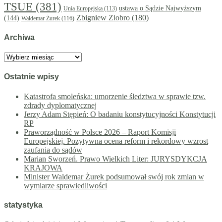
TSUE
(381)
ustawa o Sądzie Najwyższym
Unia Europejska
(113)
Zbigniew Ziobro
(180)
(144)
Waldemar Żurek
(116)
Archiwa
Archiwa
Ostatnie wpisy
Katastrofa smoleńska: umorzenie śledztwa w sprawie tzw.
zdrady dyplomatycznej
Jerzy Adam Stępień: O badaniu konstytucyjności Konstytucji
RP
Praworządność w Polsce 2026 – Raport Komisji
Europejskiej. Pozytywna ocena reform i rekordowy wzrost
zaufania do sądów
Marian Sworzeń. Prawo Wielkich Liter: JURYSDYKCJA
KRAJOWA
Minister Waldemar Żurek podsumował swój rok zmian w
wymiarze sprawiedliwości
statystyka