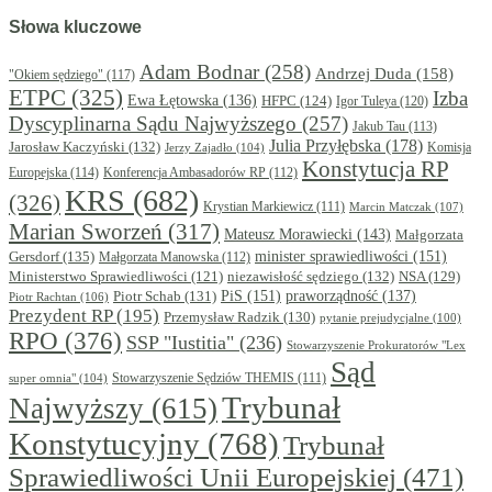
Słowa kluczowe
Adam Bodnar
(258)
Andrzej Duda
(158)
"Okiem sędziego"
(117)
ETPC
(325)
Izba
Ewa Łętowska
(136)
HFPC
(124)
Igor Tuleya
(120)
Dyscyplinarna Sądu Najwyższego
(257)
Jakub Tau
(113)
Julia Przyłębska
(178)
Jarosław Kaczyński
(132)
Komisja
Jerzy Zajadło
(104)
Konstytucja RP
Europejska
(114)
Konferencja Ambasadorów RP
(112)
KRS
(682)
(326)
Krystian Markiewicz
(111)
Marcin Matczak
(107)
Marian Sworzeń
(317)
Mateusz Morawiecki
(143)
Małgorzata
minister sprawiedliwości
(151)
Gersdorf
(135)
Małgorzata Manowska
(112)
niezawisłość sędziego
(132)
NSA
(129)
Ministerstwo Sprawiedliwości
(121)
PiS
(151)
Piotr Schab
(131)
praworządność
(137)
Piotr Rachtan
(106)
Prezydent RP
(195)
Przemysław Radzik
(130)
pytanie prejudycjalne
(100)
RPO
(376)
SSP "Iustitia"
(236)
Stowarzyszenie Prokuratorów "Lex
Sąd
super omnia"
(104)
Stowarzyszenie Sędziów THEMIS
(111)
Trybunał
Najwyższy
(615)
Konstytucyjny
(768)
Trybunał
Sprawiedliwości Unii Europejskiej
(471)