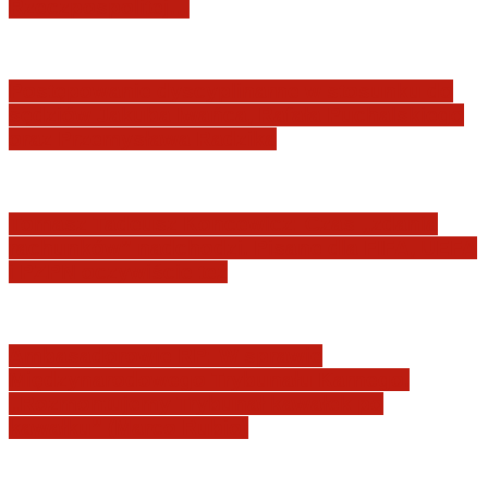
Rzeczpospolitej…
Postępowanie dyscyplinarne w stosunku do
sędziów Jakuba Iwańca, Rafała Puchalskiego
oraz Przemysława Radzika
Tomasz Tadeusz Koncewicz: Czas „zdania
rachunków” nadchodzi. Pisane dla FIFA, UEFA
i PZPN oczywiście też
Ambasadorowie RP: W sprawie
Międzynarodowego Trybunału Karnego.
„Rozmontujemy Trybunał kawałek po
kawałku” (Marco Rubio)