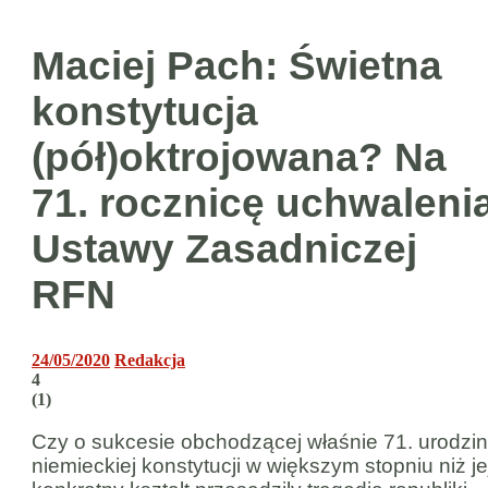
Maciej Pach: Świetna
konstytucja
(pół)oktrojowana? Na
71. rocznicę uchwaleni
Ustawy Zasadniczej
RFN
24/05/2020
Redakcja
4
(
1
)
Czy o sukcesie obchodzącej właśnie 71. urodzi
niemieckiej konstytucji w większym stopniu niż je