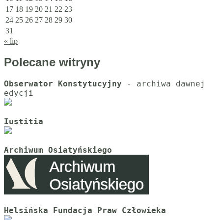
17
18
19
20
21
22
23
24
25
26
27
28
29
30
31
« lip
Polecane witryny
Obserwator Konstytucyjny
 - archiwa dawnej 
Iustitia
Archiwum Osiatyńskiego
Helsińska Fundacja Praw Człowieka