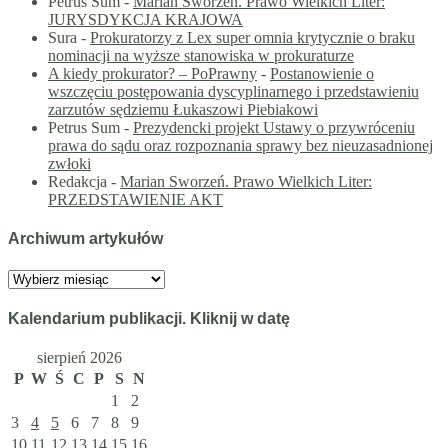
Petrus Sum
-
Marian Sworzeń. Prawo Wielkich Liter:
JURYSDYKCJA KRAJOWA
Sura
-
Prokuratorzy z Lex super omnia krytycznie o braku
nominacji na wyższe stanowiska w prokuraturze
A kiedy prokurator? – PoPrawny
-
Postanowienie o
wszczęciu postępowania dyscyplinarnego i przedstawieniu
zarzutów sędziemu Łukaszowi Piebiakowi
Petrus Sum
-
Prezydencki projekt Ustawy o przywróceniu
prawa do sądu oraz rozpoznania sprawy bez nieuzasadnionej
zwłoki
Redakcja
-
Marian Sworzeń. Prawo Wielkich Liter:
PRZEDSTAWIENIE AKT
Archiwum artykułów
Archiwum
artykułów
Kalendarium publikacji. Kliknij w datę
sierpień 2026
P
W
Ś
C
P
S
N
1
2
3
4
5
6
7
8
9
10
11
12
13
14
15
16