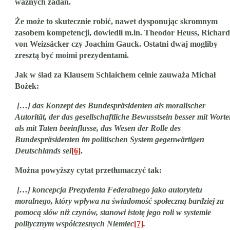
ważnych zadań
.
Że może to skutecznie robić, nawet dysponując skromnym
zasobem kompetencji, dowiedli m.in. Theodor Heuss, Richard
von Weizsäcker czy Joachim Gauck. Ostatni dwaj mogliby
zresztą być moimi prezydentami.
Jak
w ślad za Klausem Schlaichem celnie zauważa Michał
Bożek
:
[…]
das Konzept des Bundespräsidenten als moralischer
Autorität, der das gesellschaftliche Bewusstsein besser mit Wort
als mit Taten beeinflusse, das Wesen der Rolle des
Bundespräsidenten im politischen System gegenwärtigen
Deutschlands sei
[6]
.
Można powyższy cytat przetłumaczyć tak:
[…] koncepcja Prezydenta Federalnego jako autorytetu
moralnego, który wpływa na świadomość społeczną bardziej za
pomocą słów niż czynów, stanowi istotę jego roli w systemie
politycznym współczesnych Niemiec
[7]
.