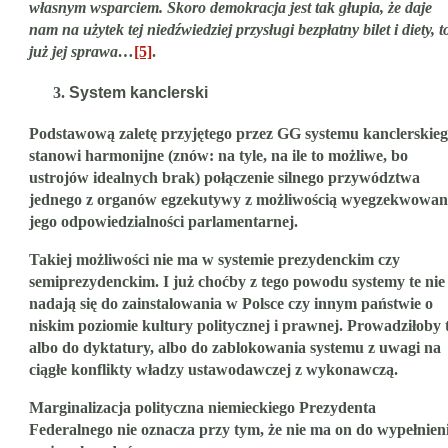
własnym wsparciem. Skoro demokracja jest tak głupia, że daje
nam na użytek tej niedźwiedziej przysługi bezpłatny bilet i diety, t
już jej sprawa…
[5]
.
System kanclerski
Podstawową zaletę przyjętego przez GG systemu kanclerskie
stanowi
harmonijne
(znów: na tyle, na ile to możliwe, bo
ustrojów idealnych brak)
połączenie silnego przywództwa
jednego z organów egzekutywy z możliwością wyegzekwowan
jego odpowiedzialności parlamentarnej
.
Takiej możliwości nie ma w systemie prezydenckim czy
semiprezydenckim. I już choćby z tego powodu systemy te nie
nadają się do zainstalowania w Polsce czy innym państwie o
niskim poziomie kultury politycznej i prawnej. Prowadziłoby 
albo do dyktatury, albo do zablokowania systemu z uwagi na
ciągłe konflikty władzy ustawodawczej z wykonawczą.
Marginalizacja polityczna niemieckiego Prezydenta
Federalnego nie oznacza przy tym, że nie ma on do wypełnien