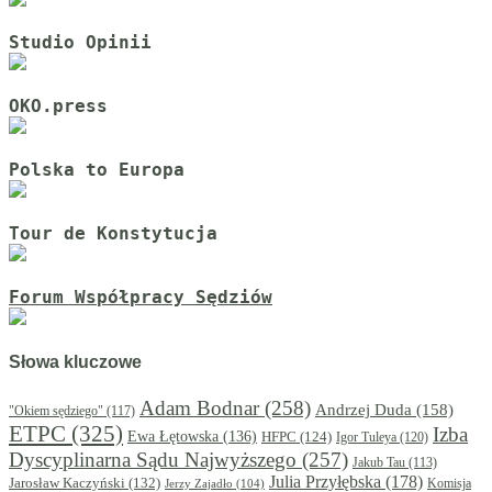
Studio Opinii
OKO.press
Polska to Europa
Tour de Konstytucja
Forum Współpracy Sędziów
Słowa kluczowe
Adam Bodnar
(258)
Andrzej Duda
(158)
"Okiem sędziego"
(117)
ETPC
(325)
Izba
Ewa Łętowska
(136)
HFPC
(124)
Igor Tuleya
(120)
Dyscyplinarna Sądu Najwyższego
(257)
Jakub Tau
(113)
Julia Przyłębska
(178)
Jarosław Kaczyński
(132)
Komisja
Jerzy Zajadło
(104)