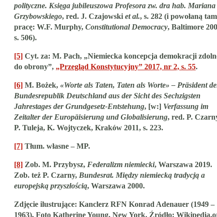
polityczne. Księga jubileuszowa Profesora zw. dra hab. Mariana
Grzybowskiego
, red. J. Czajowski
et al.
, s. 282 (i powołaną tam
pracę: W.F. Murphy,
Constitutional Democracy
, Baltimore 200
s. 506).
[5]
Cyt. za: M. Pach, „Niemiecka koncepcja demokracji zdoln
do obrony”,
„Przegląd Konstytucyjny” 2017, nr 2, s. 55
.
[6]
M. Bożek,
«Worte als Taten, Taten als Worte» – Präsident de
Bundesrepublik Deutschland aus der Sicht des Sechzigsten
Jahrestages der Grundgesetz-Entstehung
, [w:]
Verfassung im
Zeitalter der Europäisierung und Globalisierung
, red. P. Czarn
P. Tuleja, K. Wojtyczek, Kraków 2011, s. 223.
[7]
Tłum. własne – MP.
[8]
Zob. M. Przybysz,
Federalizm niemiecki
, Warszawa 2019.
Zob. też P. Czarny,
Bundesrat. Między niemiecką tradycją a
europejską przyszłością
, Warszawa 2000.
Zdjęcie ilustrujące: Kanclerz RFN Konrad Adenauer (1949 –
1963), Foto Katherine Young, New York. Źródło: Wikipedia.o