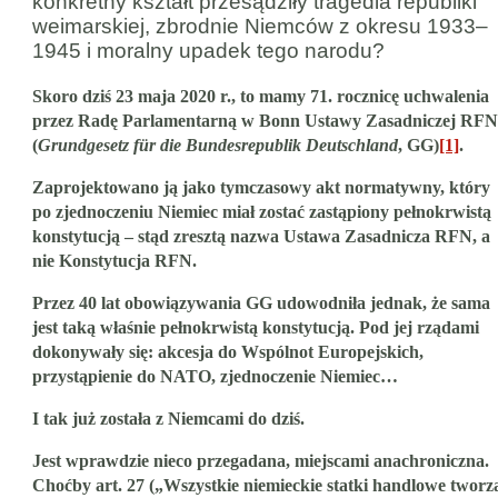
konkretny kształt przesądziły tragedia republiki
weimarskiej, zbrodnie Niemców z okresu 1933–
1945 i moralny upadek tego narodu?
Skoro dziś 23 maja 2020 r., to mamy 71. rocznicę uchwalenia
przez Radę Parlamentarną w Bonn Ustawy Zasadniczej RFN
(
Grundgesetz für die Bundesrepublik Deutschland
, GG)
[1]
.
Zaprojektowano ją jako tymczasowy akt normatywny, który
po zjednoczeniu Niemiec miał zostać zastąpiony pełnokrwistą
konstytucją – stąd zresztą nazwa Ustawa Zasadnicza RFN, a
nie Konstytucja RFN.
Przez 40 lat obowiązywania GG udowodniła jednak, że sama
jest taką właśnie pełnokrwistą konstytucją. Pod jej rządami
dokonywały się: akcesja do Wspólnot Europejskich,
przystąpienie do NATO, zjednoczenie Niemiec…
I tak już została z Niemcami do dziś.
Jest wprawdzie nieco przegadana, miejscami anachroniczna.
Choćby art. 27 („Wszystkie niemieckie statki handlowe tworz