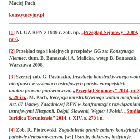
Maciej Pach
konstytucyjny.pl
[1]
Nt. UZ RFN z 1949 r. zob. np.
„Przegląd Sejmowy” 2009,
nr 6
.
[2]
Przekład tego i kolejnych przepisów GG za:
Konstytucja
Niemiec
, tłum. B. Banaszak i A. Malicka, wstęp B. Banaszak,
Warszawa 2008.
[3]
Szerzej zob. G. Pastuszko,
Instytucja konstruktywnego wot
nieufności w systemach ustrojowych państw europejskich —
analiza prawno-porównawcza
,
„Przegląd Sejmowy” 2014, nr 3
s. 29 i n.
; M. Pach,
Recepcja konstruktywnego wotum nieufnośc
Art. 67 Ustawy Zasadniczej RFN w konfrontacji z rozwiązaniam
ustrojowymi Hiszpanii, Belgii, Słowenii, Węgier i Polski
,
„Studi
Iuridica Toruniensia” 2014, t. XIV, s. 273 i n.
[4]
Zob. R. Piotrowski,
Zagadnienie granic zmiany konstytucji
państwie demokratycznym
, [w:]
Ustroje, doktryny, instytucje