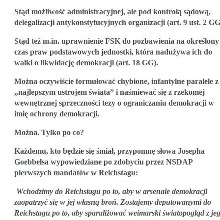
Stąd możliwość administracyjnej, ale pod kontrolą sądową,
delegalizacji antykonstytucyjnych organizacji (
art. 9 ust. 2 G
Stąd też m.in. uprawnienie FSK do pozbawienia na określony
czas praw podstawowych jednostki, która nadużywa ich do
walki o likwidację demokracji (
art. 18 GG
).
Można oczywiście formułować chybione, infantylne paralele z
„najlepszym ustrojem świata” i naśmiewać się z rzekomej
wewnętrznej sprzeczności tezy o ograniczaniu demokracji w
imię ochrony demokracji.
Można. Tylko po co?
Każdemu, kto będzie się śmiał, przypomnę słowa Josepha
Goebbelsa
wypowiedziane po zdobyciu przez NSDAP
pierwszych mandatów w Reichstagu:
Wchodzimy do Reichstagu po to, aby w arsenale demokracji
zaopatrzyć się w jej własną broń. Zostajemy deputowanymi do
Reichstagu po to, aby sparaliżować weimarski światopogląd z je