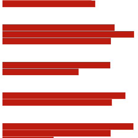
konstytucyjności Konstytucji RP
Praworządność w Polsce 2026 – Raport
Komisji Europejskiej. Pozytywna ocena reform
i rekordowy wzrost zaufania do sądów
Marian Sworzeń. Prawo Wielkich Liter:
JURYSDYKCJA KRAJOWA
Minister Waldemar Żurek podsumował swój
rok zmian w wymiarze sprawiedliwości
Sędziowie: Apelujemy do wszystkich organów
Państwa, w szczególności Prezydenta