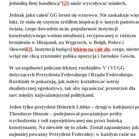
jednolitą flotę handlową”
[2]
) może wywoływać uśmiech.
Jednak jako całość GG broni się wzorowo. Nie zaskakuje wię
fakt, że stała się częstym źródłem inspiracji w innych państwa
świata, czego dowodem m.in. popularność instytucji
konstruktywnego wotum nieufności, recypowanej w różnym
brzmieniu w Hiszpanii, na Węgrzech, w Belgii, Polsce i
Słowenii
[3]
. Instytucji będącej
lekiem na całe zło
, czego, nieste
wciąż nie chcą zrozumieć polska opozycja i Jarosław Gowin.
W szczególności polecam lekturę rozdziałów V i VI GG
dotyczących Prezydenta Federalnego i Rządu Federalnego.
Rozdziały te pokazują, jak należy kształtować ustrój
dualistycznej egzekutywy, tak aby ograniczać przestrzeń dla
tarć między najważniejszymi politykami.
Jeden tylko prezydent Heinrich Lübke – drugi w kolejności p
Theodorze Heussie – podejmował poważniejsze próby
wychodzenia z roli zaprojektowanej mu przez bońską
konstytuantę. Na niewiele się to zdało. Został zapamiętany ja
najmniej poważny Prezydent Federalny; w każdym razie na