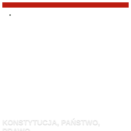
Przejdź
Po
do
angielsku
treści
Monitor
Konstytucyj
KONSTYTUCJA, PAŃSTWO,
PRAWO