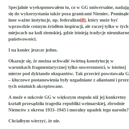
Specjalnie wyeksponowałem to, co w GG uniwersalne, nadają
się do wykorzystania także poza granicami Niemiec. Pominął
inne ważne instytucje, np. federalizm
[8]
, który może być
wprawdzie cennym źródłem inspiracji, ale raczej tylko w tych
miejscach na kuli ziemskiej, gdzie istnieją tradycje nieunitarne
państwowości.
I na koniec jeszcze jedno.
Okazuje się, że można uchwalić świetną konstytucję w
warunkach fragmentarycznej tylko suwerenności, w istotnej
mierze pod dyktando okupantów. Tak przecież powstawała 
– kluczowe postanowienia były uzgadniane z aliantami i przez
tych ostatnich akceptowane
.
A może o sukcesie GG w większym stopniu niż jej konkretny
kształt przesądziła tragedia republiki weimarskiej, zbrodnie
Niemców z okresu 1933–1945 i moralny upadek tego narodu?
Chciałbym wierzyć, że nie.