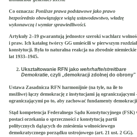
Co oznacza:
Poniższe prawa podstawowe jako prawo
bezpośrednio obowiązujące wiążą ustawodawstwo, władzę
wykonawczą i wymiar sprawiedliwości.
Artykuły 2–19 gwarantują jednostce szeroki wachlarz wolnoś
i praw. Ich katalog twórcy GG umieścili w pierwszym rozdzia
konstytucji. Była to naturalna reakcja na zbrodnie niemieckie
lat 1933–1945.
Ukształtowanie RFN jako
wehrhafte/streitbare
Demokratie
, czyli „demokracji zdolnej do obrony”
Ustawa Zasadnicza RFN harmonijnie (na tyle, na ile to
możliwe) łączy demokrację z instytucjami ją ograniczającymi 
ograniczającymi po to, aby zachować fundamenty demokracji
Stąd kompetencja Federalnego Sądu Konstytucyjnego (FSK)
postaci orzekania o sprzeczności z konstytucją partii
politycznych dążących do zniesienia wolnościowego
demokratycznego porządku ustrojowego (
art. 21 ust. 2 GG
).