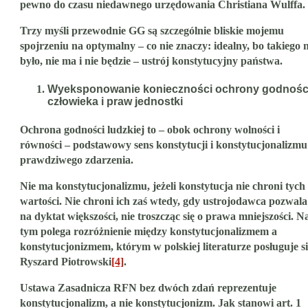
pewno do czasu niedawnego urzędowania Christiana Wulffa.
Trzy myśli przewodnie GG są szczególnie bliskie mojemu
spojrzeniu na optymalny – co nie znaczy: idealny, bo takiego n
było, nie ma i nie będzie – ustrój konstytucyjny państwa.
Wyeksponowanie konieczności ochrony godnośc
człowieka i praw jednostki
Ochrona godności ludzkiej to – obok ochrony wolności i
równości – podstawowy sens konstytucji i konstytucjonalizmu
prawdziwego zdarzenia
.
Nie ma konstytucjonalizmu, jeżeli konstytucja nie chroni tych
wartości. Nie chroni ich zaś wtedy, gdy ustrojodawca pozwala
na dyktat większości, nie troszcząc się o prawa mniejszości. N
tym polega rozróżnienie między konstytucjonalizmem a
konstytucjonizmem, którym w polskiej literaturze posługuje s
Ryszard Piotrowski
[4]
.
Ustawa Zasadnicza RFN bez dwóch zdań reprezentuje
konstytucjonalizm, a nie konstytucjonizm. Jak stanowi
art. 1