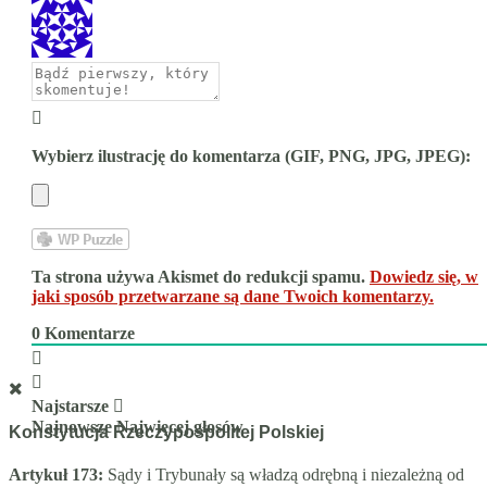
Wybierz ilustrację do komentarza (GIF, PNG, JPG, JPEG):
Ta strona używa Akismet do redukcji spamu.
Dowiedz się, w
jaki sposób przetwarzane są dane Twoich komentarzy.
0
Komentarze
Najstarsze
Najnowsze
Najwięcej głosów
Konstytucja Rzeczypospolitej Polskiej
Artykuł 173:
Sądy i Trybunały są władzą odrębną i niezależną od